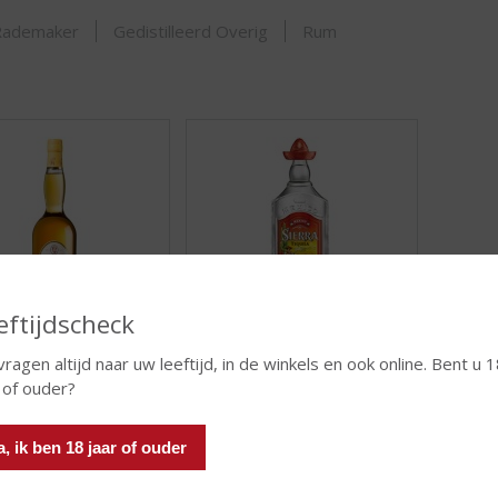
ORTIMENT
Rademaker
Gedistilleerd Overig
Rum
eftijdscheck
Calvados
Tequila
vragen altijd naar uw leeftijd, in de winkels en ook online. Bent u 
ASSORTIMENT
ASSORTIMENT
 of ouder?
a, ik ben 18 jaar of ouder