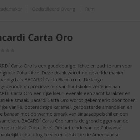
ORTIMENT
Rademaker
Gedistilleerd Overig
Rum
cardi Carta Oro
(0,0
/
5)
RDÍ Carta Oro is een goudkleurige, lichte en zachte rum voor
riginele Cuba Libre. Deze drank wordt op dezelfde manier
aardigd als BACARDÍ Carta Blanca rum. De lange
ingsperiode en precieze mix van houtskolen verlenen aan
RDÍ Carta Oro een rijke kleur, evenals een zacht karakter en
unieke smaak. Bacardí Carta Oro wordt gekenmerkt door tonen
rijke vanille, boterachtige karamel, geroosterde amandelen en
e banaan met de warme smaak van sinaasappelschil en een
 van eiken. BACARDÍ Carta Oro rum is de grondlegger van de
erde cocktail 'Cuba Libre'. Om het einde van de Cubaanse
hankelijkheidsoorlog te vieren bestelde de Amerikaanse