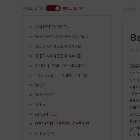
d
S
ASS
EXCL. BTW
INCL. BTW
Stefan 
p
r
AANBIEDINGEN
i
Ba
n
WHISKY VAN DE MAAND
g
RUM VAN DE MAAND
n
BIER VAN DE MAAND
a
a
SPIRIT VAN DE MAAND
BACA
r
de o
EXCLUSIEF TOPSLIJTER
d
verv
e
WIJN
rijp
n
BACA
WHISKY
a
een 
v
BIER
van 
i
zoet
APERITIEF
g
hint
GEDISTILLEERD OVERIG
a
gevi
t
SHOTJES
onaf
i