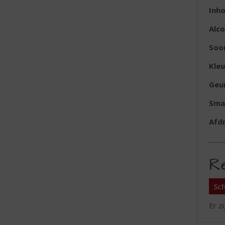
Inh
Alc
Soo
Kleu
Geu
Sma
Afd
R
Sch
Er z