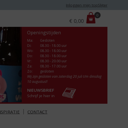
Inloggen mijn topSlijter
P
0
€
0,00
r
i
Openingstijden
j
s
Ma
:
Gesloten
Di
:
08.30 - 18.00 uur
:
Wo
:
08.30 - 18.00 uur
Do
:
08.30 - 18.00 uur
Vr
:
08.30 - 20.00 uur
Za
:
08.30 - 17.00 uur
Zo:
gesloten
Wij zijn gesloten van zaterdag 20 juli t/m dinsdag
10 augustus!!
NIEUWSBRIEF
Schrijf je hier in
NSPIRATIE
CONTACT