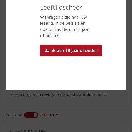
Soort likeur
Citroenlikeur
Leeftijdscheck
Kleur
helder geel
Wij vragen altijd naar uw
Geur
frisse citroen aroma's
leeftijd, in de winkels en
ook online. Bent u 18 jaar
Smaak
tonen van citroen overheersen in
of ouder?
de smaak
Afdronk
lang zacht met een klein zoetje
Ja, ik ben 18 jaar of ouder
Reviews
Schrijf een review
Er zijn nog geen reviews geplaatst voor dit product
EXCL. BTW
INCL. BTW
AANBIEDINGEN