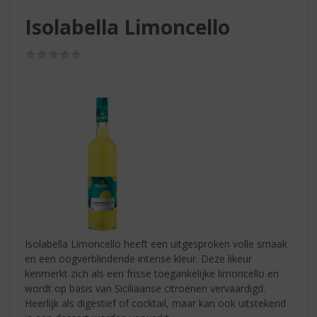
S
p
Isolabella Limoncello
r
i
(0,0
n
/
g
5)
n
a
a
r
d
e
n
a
v
i
g
Isolabella Limoncello heeft een uitgesproken volle smaak
a
en een oogverblindende intense kleur. Deze likeur
t
kenmerkt zich als een frisse toegankelijke limoncello en
i
wordt op basis van Siciliaanse citroenen vervaardigd.
e
Heerlijk als digestief of cocktail, maar kan ook uitstekend