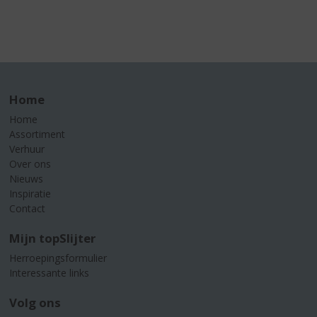
Home
Home
Assortiment
Verhuur
Over ons
Nieuws
Inspiratie
Contact
Mijn topSlijter
Herroepingsformulier
Interessante links
Volg ons