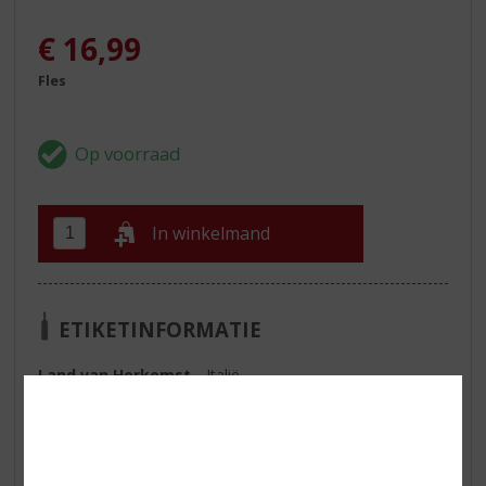
€
16,99
Fles
In winkelmand
ETIKETINFORMATIE
Land van Herkomst
Italië
Inhoud
70 CL
Alcoholpercentage
30% vol