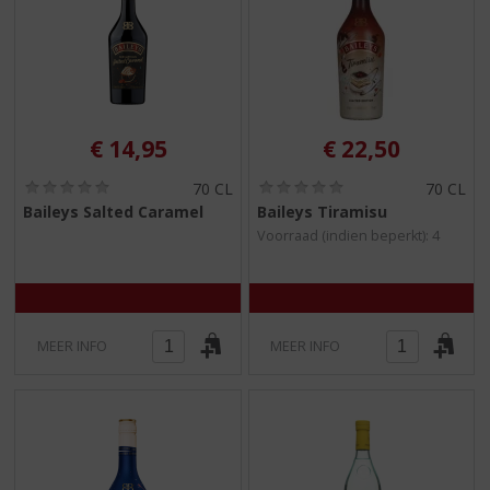
€
14,95
€
22,50
(
(
70 CL
70 CL
0
0
Baileys Salted Caramel
Baileys Tiramisu
,
,
Voorraad (indien beperkt): 4
0
0
/
/
5
5
)
)
MEER INFO
MEER INFO