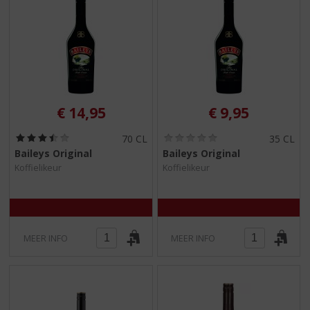
€
14,95
€
9,95
(
(
70 CL
35 CL
3
0
Baileys Original
Baileys Original
,
,
Koffielikeur
Koffielikeur
5
0
/
/
5
5
)
)
MEER INFO
MEER INFO