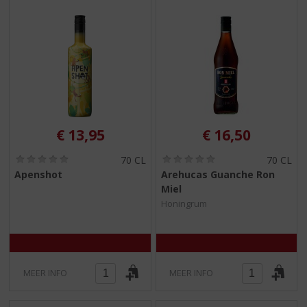
€
13,95
€
16,50
(
(
70 CL
70 CL
0
0
Apenshot
Arehucas Guanche Ron
,
,
Miel
0
0
/
/
Honingrum
5
5
)
)
MEER INFO
MEER INFO