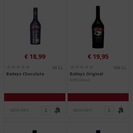
€
18,99
€
19,95
(
(
50 CL
100 CL
0
0
Baileys Chocolate
Baileys Original
,
,
Koffielikeur
0
0
/
/
5
5
)
)
MEER INFO
MEER INFO