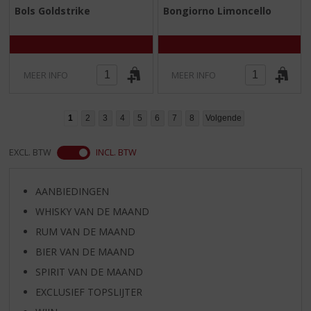
0
0
Bols Goldstrike
Bongiorno Limoncello
,
,
0
0
/
/
5
5
)
)
MEER INFO
MEER INFO
1
2
3
4
5
6
7
8
Volgende
EXCL. BTW
INCL. BTW
AANBIEDINGEN
WHISKY VAN DE MAAND
RUM VAN DE MAAND
BIER VAN DE MAAND
SPIRIT VAN DE MAAND
EXCLUSIEF TOPSLIJTER