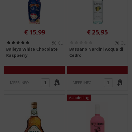
€
15,99
€
25,95
(
(
50 CL
70 CL
5
0
Baileys White Chocolate
Bassano Nardini Acqua di
,
,
Raspberry
Cedro
0
0
/
/
5
5
)
)
MEER INFO
MEER INFO