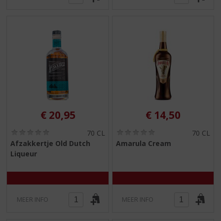
€
20,95
€
14,50
(
(
70 CL
70 CL
0
0
Afzakkertje Old Dutch
Amarula Cream
,
,
Liqueur
0
0
/
/
5
5
)
)
MEER INFO
MEER INFO