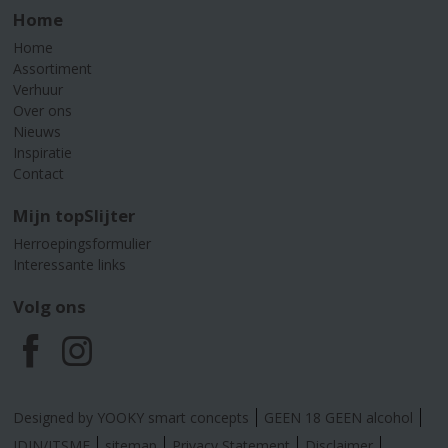
Home
Home
Assortiment
Verhuur
Over ons
Nieuws
Inspiratie
Contact
Mijn topSlijter
Herroepingsformulier
Interessante links
Volg ons
F
I
a
n
Designed by YOOKY smart concepts
GEEN 18 GEEN alcohol
IDIN/ITSME
sitemap
Privacy Statement
Disclaimer