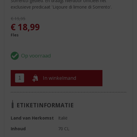
Sorrento-gebied. En draagt hierdoor officieel het
exclusieve predicaat 'Liqoure di limone di Sorrento'.
Originele prijs was:
€
19,95
, Huidige prijs is:
€
18,99
Fles
In winkelmand
ETIKETINFORMATIE
Land van Herkomst
Italië
Inhoud
70 CL