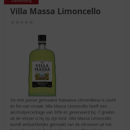
S
Aanbieding
p
Villa Massa Limoncello
r
i
(0,0
n
/
g
5)
n
a
a
r
d
e
n
a
v
i
g
De met passie gemaakte Italiaanse citroenlikeur is zacht
a
en fris van smaak. Villa Massa Limoncello heeft een
t
alcoholpercentage van 30% en geserveerd bij -7 graden
i
uit de vriezer is hij op zijn best. Villa Massa Limoncello
e
wordt ambachtelijke gemaakt van de citroenen uit het