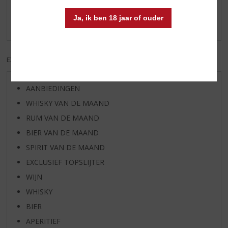
Schrijf een review
Ja, ik ben 18 jaar of ouder
Er zijn nog geen reviews geplaatst voor dit product
EXCL. BTW
INCL. BTW
AANBIEDINGEN
WHISKY VAN DE MAAND
RUM VAN DE MAAND
BIER VAN DE MAAND
SPIRIT VAN DE MAAND
EXCLUSIEF TOPSLIJTER
WIJN
WHISKY
BIER
APERITIEF