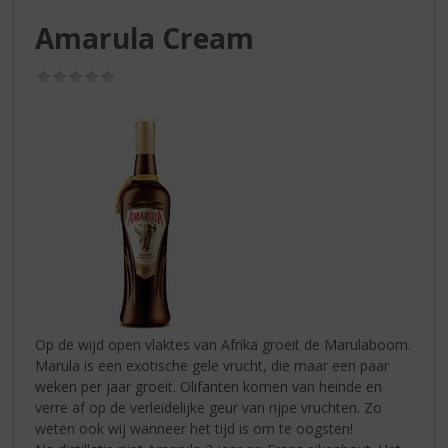
S
p
Amarula Cream
r
i
(0,0
n
/
g
5)
n
a
a
r
d
e
n
a
v
i
g
Op de wijd open vlaktes van Afrika groeit de Marulaboom.
a
Marula is een exotische gele vrucht, die maar een paar
t
weken per jaar groeit. Olifanten komen van heinde en
i
verre af op de verleidelijke geur van rijpe vruchten. Zo
e
weten ook wij wanneer het tijd is om te oogsten!