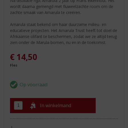
Na distillatie rijpt Amarula 2 jaar op Frans eikenhout. Het
wordt daarna gemengd met fluweelzachte room om de
zachte smaak van Amarula te creëren.
Amarula staat bekend om haar duurzame milieu- en
educatieve projecten. Het Amarula Trust heeft tot doel de
Afrikaanse olifant te beschermen, zodat we ze altijd terug
zien onder de Marula-bomen, nu en in de toekomst.
€
14,50
Fles
In winkelmand