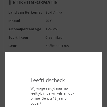
ETIKETINFORMATIE
Land van Herkomst
Zuid-Afrika
Inhoud
70 CL
Alcoholpercentage
17% vol
Soort likeur
Creamlikeur
Geur
Koffie en citrus
Smaak
Een verfrissende creamlikeur met
de fruitige smaak van de marula
vrucht. Bereidt met verse room
Afdronk
Zacht, romig en vol
Leeftijdscheck
Serveertip
Serveer Amarula met ijs
Wij vragen altijd naar uw
leeftijd, in de winkels en ook
Reviews
online. Bent u 18 jaar of
ouder?