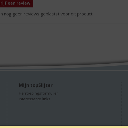
rijf een review
ijn nog geen reviews geplaatst voor dit product
Mijn topSlijter
Herroepingsformulier
Interessante links