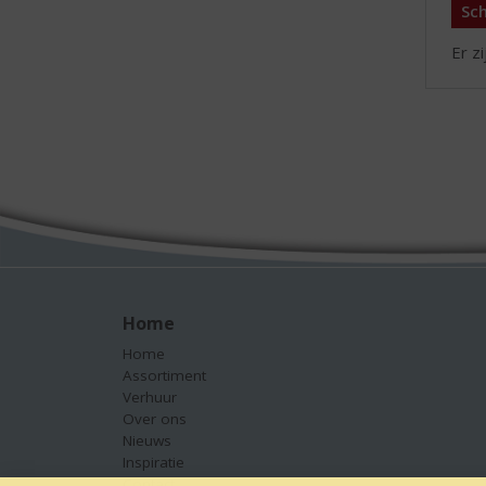
Sch
Er z
Home
Home
Assortiment
Verhuur
Over ons
Nieuws
Inspiratie
Contact