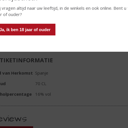
j vragen altijd naar uw leeftijd, in de winkels en ook online. Bent u
ar of ouder?
Ja, ik ben 18 jaar of ouder
In winkelmand
TIKETINFORMATIE
d van Herkomst
Spanje
oud
70 CL
oholpercentage
16% vol
eviews