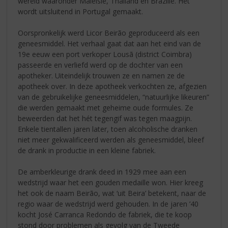
wereld waaronder Maleisië, Thailand en Brazilië. Het
wordt uitsluitend in Portugal gemaakt.
Oorspronkelijk werd Licor Beirão geproduceerd als een
geneesmiddel. Het verhaal gaat dat aan het eind van de
19e eeuw een port verkoper Lousã (district Coimbra)
passeerde en verliefd werd op de dochter van een
apotheker. Uiteindelijk trouwen ze en namen ze de
apotheek over. In deze apotheek verkochten ze, afgezien
van de gebruikelijke geneesmiddelen, “natuurlijke likeuren”
die werden gemaakt met geheime oude formules. Ze
beweerden dat het hét tegengif was tegen maagpijn.
Enkele tientallen jaren later, toen alcoholische dranken
niet meer gekwalificeerd werden als geneesmiddel, bleef
de drank in productie in een kleine fabriek.
De amberkleurige drank deed in 1929 mee aan een
wedstrijd waar het een gouden medaille won. Hier kreeg
het ook de naam Beirão, wat ‘uit Beira’ betekent, naar de
regio waar de wedstrijd werd gehouden. In de jaren ’40
kocht José Carranca Redondo de fabriek, die te koop
stond door problemen als gevolg van de Tweede