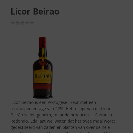
S
p
Licor Beirao
r
i
(0,0
n
/
g
5)
n
a
a
r
d
e
n
a
v
i
g
Licor Beirão is een Portugese likeur met een
a
alcoholpercentage van 22%. Het recept van de Licor
t
Beirão is een geheim, maar de producent J. Carranca
i
Redondo, Lda laat wel weten dat het twee maal wordt
e
gedestilleerd van zaden en planten van over de hele