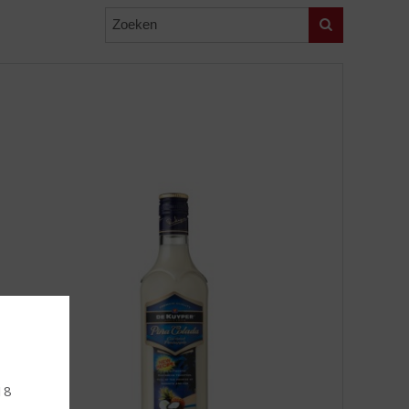
Zoeken
18