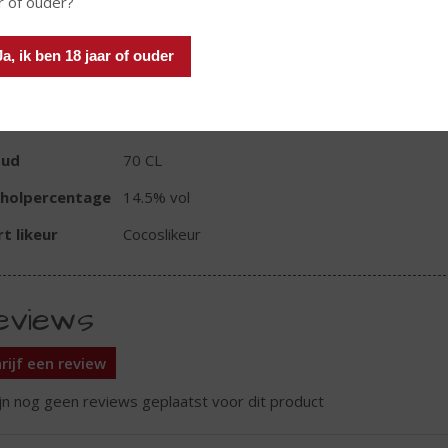
r of ouder?
Ja, ik ben 18 jaar of ouder
TIKETINFORMATIE
d van Herkomst
Nederland
oud
70 CL
oholpercentage
14.5% vol
t likeur
Cocoslikeur
eviews
rijf een review
ijn nog geen reviews geplaatst voor dit product