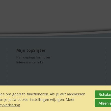
Mijn topSlijter
Herroepingsformulier
Interessante links
es om goed te functioneren. Als je wilt aanpassen
Schakel
 je jouw cookie-instellingen wijzigen. Meer
GEEN 18 GEEN alcohol
IDIN/ITSME
sitemap
Privacy Statement
Dis
Alleen 
cyverklaring
.