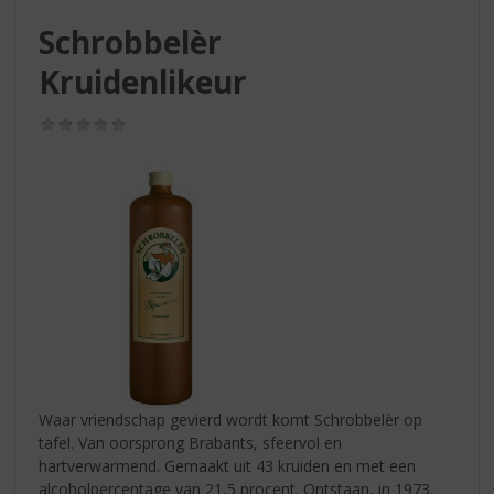
S
p
Schrobbelèr
r
Kruidenlikeur
i
n
g
(0,0
/
n
5)
a
a
r
d
e
n
a
v
i
g
a
Waar vriendschap gevierd wordt komt Schrobbelèr op
t
tafel. Van oorsprong Brabants, sfeervol en
i
hartverwarmend. Gemaakt uit 43 kruiden en met een
e
alcoholpercentage van 21,5 procent. Ontstaan, in 1973,