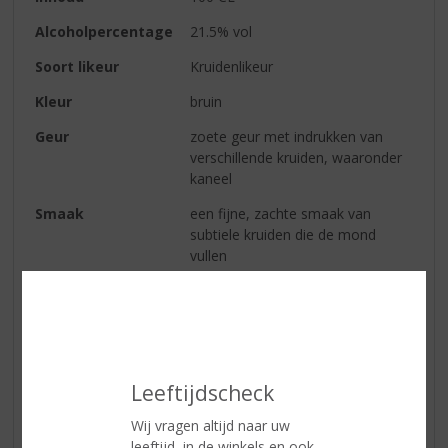
Alcoholpercentage
21.5% vol
Soort likeur
Kruidenlikeur
Kleur
bruin
Geur
zoete geur met indrukken van
verschillende kruiden, waaronder
kaneel
Smaak
een fijne, zachte smaak van
subtiele kruiden die de mond
vullen
Afdronk
een zachte en verwarmende
afdronk
Serveertip
Schrobbelèr espresso.
Leeftijdscheck
Doe daar een mooie toef
slagroom bovenop en garneer
Wij vragen altijd naar uw
met bijvoorbeeld cacaopoeder of
leeftijd, in de winkels en ook