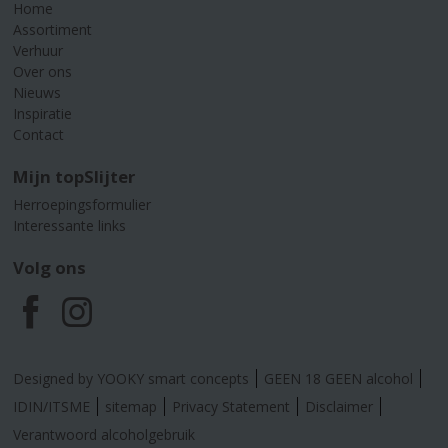
Home
Assortiment
Verhuur
Over ons
Nieuws
Inspiratie
Contact
Mijn topSlijter
Herroepingsformulier
Interessante links
Volg ons
F
I
a
n
Designed by YOOKY smart concepts
GEEN 18 GEEN alcohol
c
s
IDIN/ITSME
sitemap
Privacy Statement
Disclaimer
Verantwoord alcoholgebruik