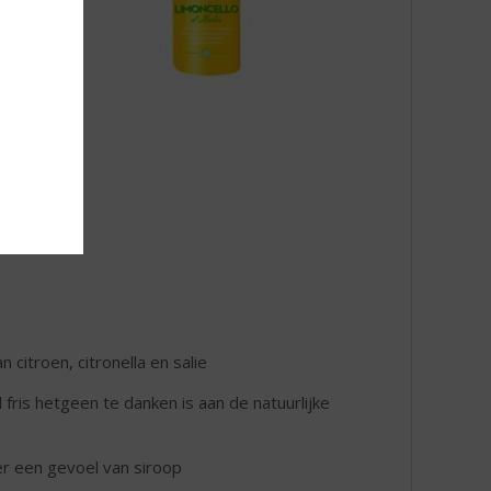
 citroen, citronella en salie
fris hetgeen te danken is aan de natuurlijke
er een gevoel van siroop