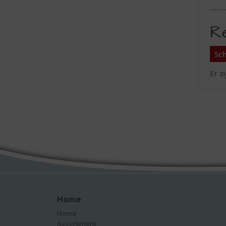
R
Sch
Er z
Home
Home
Assortiment