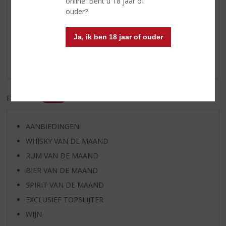
online. Bent u 18 jaar of
ouder?
Reviews
Ja, ik ben 18 jaar of ouder
Schrijf een review
Er zijn nog geen reviews geplaatst voor dit product
EXCL. BTW
INCL. BTW
AANBIEDINGEN
WHISKY VAN DE MAAND
RUM VAN DE MAAND
BIER VAN DE MAAND
SPIRIT VAN DE MAAND
EXCLUSIEF TOPSLIJTER
WIJN