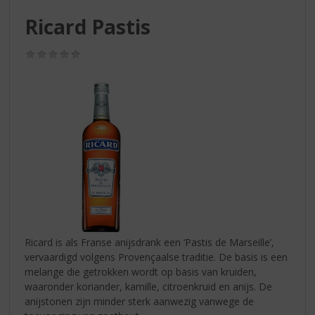
S
p
Ricard Pastis
r
i
(0,0
n
/
g
5)
n
a
a
r
d
e
n
a
v
i
g
Ricard is als Franse anijsdrank een ‘Pastis de Marseille’,
a
vervaardigd volgens Provençaalse traditie. De basis is een
t
melange die getrokken wordt op basis van kruiden,
i
waaronder koriander, kamille, citroenkruid en anijs. De
e
anijstonen zijn minder sterk aanwezig vanwege de