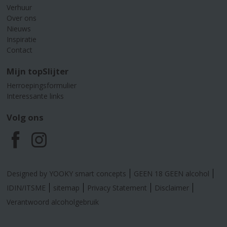
Verhuur
Over ons
Nieuws
Inspiratie
Contact
Mijn topSlijter
Herroepingsformulier
Interessante links
Volg ons
F
I
a
n
Designed by YOOKY smart concepts
GEEN 18 GEEN alcohol
c
s
IDIN/ITSME
sitemap
Privacy Statement
Disclaimer
Verantwoord alcoholgebruik
e
t