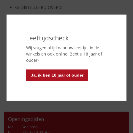
GEDISTILLEERD OVERIG
SHOTJES
KANT EN KLAAR
FRISDRANK
Leeftijdscheck
GLASWERK
Wij vragen altijd naar uw leeftijd, in de
GESCHENKVERPAKKING
winkels en ook online. Bent u 18 jaar of
(RELATIE)GESCHENKEN
ouder?
PARTY EN VERHUUR
Ja, ik ben 18 jaar of ouder
ALCOHOLVRIJE DRANKEN
VEGAN DRANKEN
Openingstijden
Ma
:
Gesloten
Di
:
08.30 - 18.00 uur