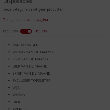
Disposables
S
p
Deze categorie bevat geen producten.
r
i
Terug naar de vorige pagina
n
g
EXCL. BTW
INCL. BTW
n
a
a
AANBIEDINGEN
r
WHISKY VAN DE MAAND
d
e
RUM VAN DE MAAND
n
BIER VAN DE MAAND
a
v
SPIRIT VAN DE MAAND
i
EXCLUSIEF TOPSLIJTER
g
WIJN
a
t
WHISKY
i
BIER
e
APERITIEF