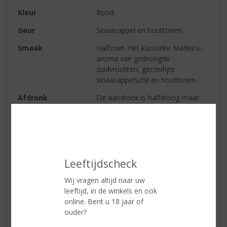
Kleur
Rood
Geur
Sinaasappel en houttonen.
Smaak
Halfzoet. Het klassieke Madeira-
aroma van gedroogde
zuidvruchten, geconfijte
sinaasappelschil en houttonen.
Afdronk
De aandronk is halfdroog maar
daarna is de wijn aantrekkelijk fris
met tonen van citrus en een lange
weelderige afdronk.
Wijn-spijs
Heerlijk bij Ossenstaart soep of
voor gebruik in sauzen.
Leeftijdscheck
Wij vragen altijd naar uw
leeftijd, in de winkels en ook
Reviews
online. Bent u 18 jaar of
ouder?
Schrijf een review