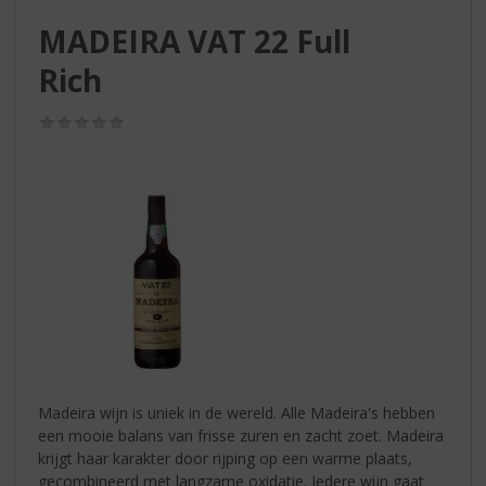
S
p
MADEIRA VAT 22 Full
r
Rich
i
n
g
(0,0
/
n
5)
a
a
r
d
e
n
a
v
i
g
a
Madeira wijn is uniek in de wereld. Alle Madeira's hebben
t
een mooie balans van frisse zuren en zacht zoet. Madeira
i
krijgt haar karakter door rijping op een warme plaats,
e
gecombineerd met langzame oxidatie. Iedere wijn gaat