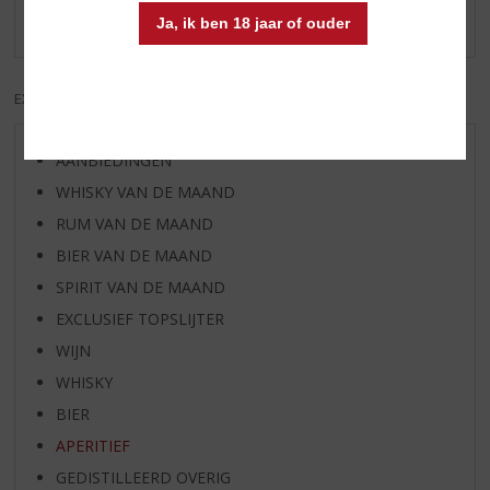
Er zijn nog geen reviews geplaatst voor dit product
Ja, ik ben 18 jaar of ouder
EXCL. BTW
INCL. BTW
AANBIEDINGEN
WHISKY VAN DE MAAND
RUM VAN DE MAAND
BIER VAN DE MAAND
SPIRIT VAN DE MAAND
EXCLUSIEF TOPSLIJTER
WIJN
WHISKY
BIER
APERITIEF
GEDISTILLEERD OVERIG