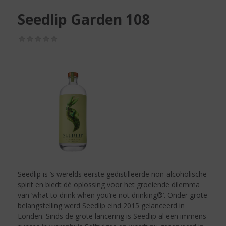
S
p
Seedlip Garden 108
r
i
(0,0
n
/
g
5)
n
a
a
r
d
e
n
a
v
i
g
Seedlip is ’s werelds eerste gedistilleerde non-alcoholische
a
spirit en biedt dé oplossing voor het groeiende dilemma
t
van ‘what to drink when you’re not drinking®’. Onder grote
i
belangstelling werd Seedlip eind 2015 gelanceerd in
e
Londen. Sinds de grote lancering is Seedlip al een immens