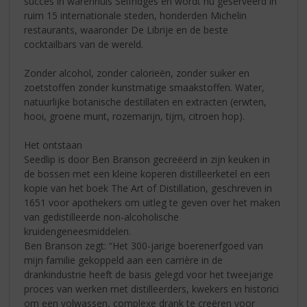
succes in warenhuis Selfridges en wordt nu geserveerd in
ruim 15 internationale steden, honderden Michelin
restaurants, waaronder De Librije en de beste
cocktailbars van de wereld.
Zonder alcohol, zonder calorieën, zonder suiker en
zoetstoffen zonder kunstmatige smaakstoffen. Water,
natuurlijke botanische destillaten en extracten (erwten,
hooi, groene munt, rozemarijn, tijm, citroen hop).
Het ontstaan
Seedlip is door Ben Branson gecreëerd in zijn keuken in
de bossen met een kleine koperen distilleerketel en een
kopie van het boek The Art of Distillation, geschreven in
1651 voor apothekers om uitleg te geven over het maken
van gedistilleerde non-alcoholische
kruidengeneesmiddelen.
Ben Branson zegt: “Het 300-jarige boerenerfgoed van
mijn familie gekoppeld aan een carrière in de
drankindustrie heeft de basis gelegd voor het tweejarige
proces van werken met distilleerders, kwekers en historici
om een volwassen, complexe drank te creëren voor