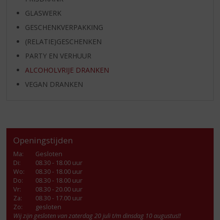
GLASWERK
GESCHENKVERPAKKING
(RELATIE)GESCHENKEN
PARTY EN VERHUUR
ALCOHOLVRIJE DRANKEN
VEGAN DRANKEN
Openingstijden
Ma
:
Gesloten
Di
:
08.30 - 18.00 uur
Wo
:
08.30 - 18.00 uur
Do
:
08.30 - 18.00 uur
Vr
:
08.30 - 20.00 uur
Za
:
08.30 - 17.00 uur
Zo:
gesloten
Wij zijn gesloten van zaterdag 20 juli t/m dinsdag 10 augustus!!