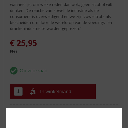
wanneer je, om welke reden dan ook, geen alcohol wilt
drinken. De reactie van zowel de industrie als de
consument is overweldigend en we zijn zowel trots als
bescheiden om door de wereldtop van de voedings- en
drankenindustrie te worden geprezen."
€
25,95
Fles
In winkelmand
ETIKETINFORMATIE