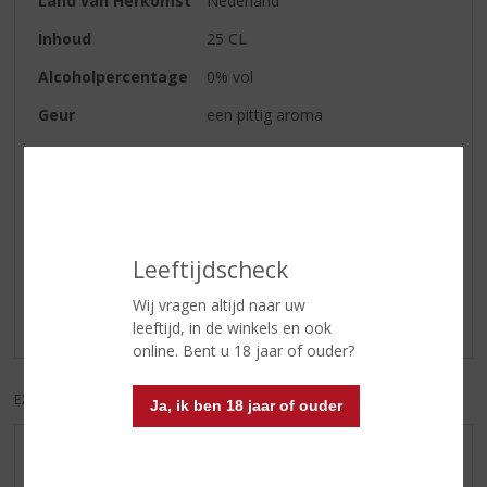
Land van Herkomst
Nederland
Inhoud
25 CL
Alcoholpercentage
0% vol
Geur
een pittig aroma
Smaak
gember en frisse limoen
Reviews
Leeftijdscheck
Schrijf een review
Wij vragen altijd naar uw
Er zijn nog geen reviews geplaatst voor dit product
leeftijd, in de winkels en ook
online. Bent u 18 jaar of ouder?
EXCL. BTW
INCL. BTW
Ja, ik ben 18 jaar of ouder
AANBIEDINGEN