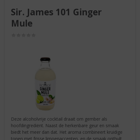
S
p
Sir. James 101 Ginger
r
Mule
i
n
g
(0,0
/
n
5)
a
a
r
d
e
n
a
v
i
g
a
Deze alcoholvrije cocktail draait om gember als
t
hoofdingrediënt. Naast de herkenbare geur en smaak
i
biedt het meer dan dat. Het aroma combineert kruidige
e
tonen met frisse limoenaccenten, en de smaak onthult