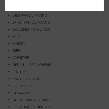
WHISKY VAN DE MAAND
RUM VAN DE MAAND
BIER VAN DE MAAND
SPIRIT VAN DE MAAND
EXCLUSIEF TOPSLIJTER
WIJN
WHISKY
BIER
APERITIEF
GEDISTILLEERD OVERIG
SHOTJES
KANT EN KLAAR
FRISDRANK
GLASWERK
GESCHENKVERPAKKING
(RELATIE)GESCHENKEN