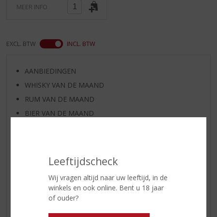
MEER INFO
EXCL. BTW
INCL. BTW
AANBIEDINGEN
WHISKY VAN DE MAAND
RUM VAN DE MAAND
BIER VAN DE MAAND
SPIRIT VAN DE MAAND
EXCLUSIEF TOPSLIJTER
WIJN
Leeftijdscheck
WHISKY
Wij vragen altijd naar uw leeftijd, in de
BIER
winkels en ook online. Bent u 18 jaar
APERITIEF
of ouder?
GEDISTILLEERD OVERIG