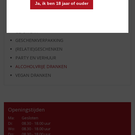
Ja, ik ben 18 jaar of ouder
SHOTJES
KANT EN KLAAR
FRISDRANK
GLASWERK
GESCHENKVERPAKKING
(RELATIE)GESCHENKEN
PARTY EN VERHUUR
ALCOHOLVRIJE DRANKEN
VEGAN DRANKEN
Openingstijden
Ma
:
Gesloten
Di
:
08.30 - 18.00 uur
Wo
:
08.30 - 18.00 uur
Do
:
08.30 - 18.00 uur