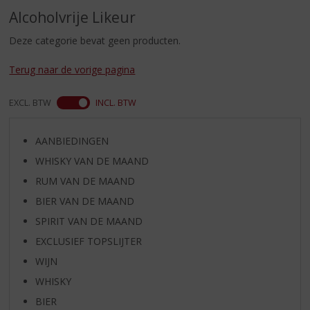
S
Alcoholvrije Likeur
p
r
Deze categorie bevat geen producten.
i
n
Terug naar de vorige pagina
g
n
EXCL. BTW
INCL. BTW
a
a
r
AANBIEDINGEN
d
WHISKY VAN DE MAAND
e
n
RUM VAN DE MAAND
a
BIER VAN DE MAAND
v
i
SPIRIT VAN DE MAAND
g
EXCLUSIEF TOPSLIJTER
a
WIJN
t
i
WHISKY
e
BIER