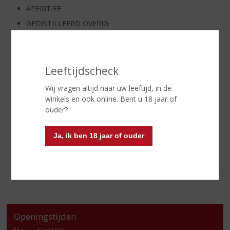
APERITIEF
GEDISTILLEERD OVERIG
SHOTJES
KANT EN KLAAR
FRISDRANK
Leeftijdscheck
GLASWERK
Wij vragen altijd naar uw leeftijd, in de
GESCHENKVERPAKKING
winkels en ook online. Bent u 18 jaar of
ouder?
(RELATIE)GESCHENKEN
PARTY EN VERHUUR
Ja, ik ben 18 jaar of ouder
ALCOHOLVRIJE DRANKEN
VEGAN DRANKEN
Openingstijden