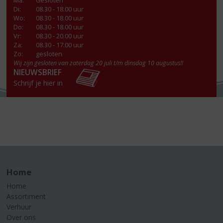
Ma
:
Gesloten
Di
:
08.30 - 18.00 uur
Wo
:
08.30 - 18.00 uur
Do
:
08.30 - 18.00 uur
Vr
:
08.30 - 20.00 uur
Za
:
08.30 - 17.00 uur
Zo:
gesloten
Wij zijn gesloten van zaterdag 20 juli t/m dinsdag 10 augustus!!
NIEUWSBRIEF
Schrijf je hier in
Home
Home
Assortiment
Verhuur
Over ons