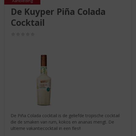
S
Aanbieding
p
De Kuyper Piña Colada
r
Cocktail
i
n
g
(0,0
/
n
5)
a
a
r
d
e
n
a
v
i
g
a
De Piña Colada cocktail is de geliefde tropische cocktail
t
die de smaken van rum, kokos en ananas mengt. De
i
ultieme vakantiecocktail in een fles!!
e