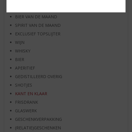
RUM VAN DE MAAND
BIER VAN DE MAAND
SPIRIT VAN DE MAAND
EXCLUSIEF TOPSLIJTER
WIJN
WHISKY
BIER
APERITIEF
GEDISTILLEERD OVERIG
SHOTJES
KANT EN KLAAR
FRISDRANK
GLASWERK
GESCHENKVERPAKKING
(RELATIE)GESCHENKEN