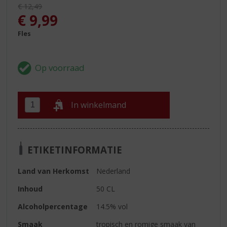
Originele prijs was:
€
12,49
, Huidige prijs is:
€
9,99
Fles
In winkelmand
ETIKETINFORMATIE
Land van Herkomst
Nederland
Inhoud
50 CL
Alcoholpercentage
14.5% vol
Smaak
tropisch en romige smaak van