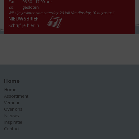
Za
:
08.30 - 17.00 uur
Zo:
gesloten
Wij zijn gesloten van zaterdag 20 juli t/m dinsdag 10 augustus!!
NIEUWSBRIEF
Schrijf je hier in
Home
Home
Assortiment
Verhuur
Over ons
Nieuws
Inspiratie
Contact