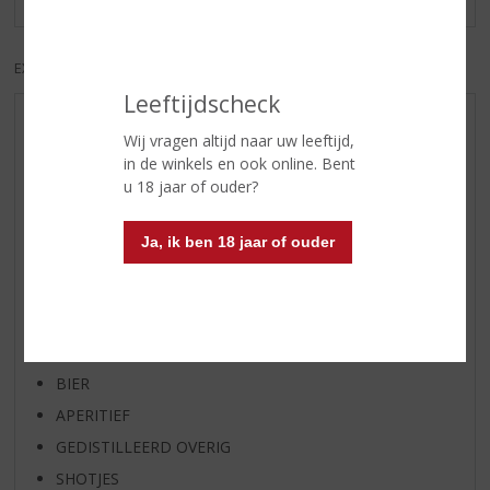
EXCL. BTW
INCL. BTW
Leeftijdscheck
AANBIEDINGEN
Wij vragen altijd naar uw leeftijd,
WHISKY VAN DE MAAND
in de winkels en ook online. Bent
u 18 jaar of ouder?
RUM VAN DE MAAND
BIER VAN DE MAAND
Ja, ik ben 18 jaar of ouder
SPIRIT VAN DE MAAND
EXCLUSIEF TOPSLIJTER
WIJN
WHISKY
BIER
APERITIEF
GEDISTILLEERD OVERIG
SHOTJES