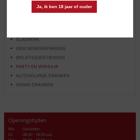
GEDISTILLEERD OVERIG
Ja, ik ben 18 jaar of ouder
SHOTJES
KANT EN KLAAR
FRISDRANK
GLASWERK
GESCHENKVERPAKKING
(RELATIE)GESCHENKEN
PARTY EN VERHUUR
ALCOHOLVRIJE DRANKEN
VEGAN DRANKEN
Openingstijden
Ma
:
Gesloten
Di
:
08.30 - 18.00 uur