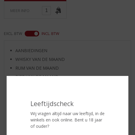
5
)
MEER INFO
EXCL. BTW
INCL. BTW
AANBIEDINGEN
WHISKY VAN DE MAAND
RUM VAN DE MAAND
BIER VAN DE MAAND
SPIRIT VAN DE MAAND
EXCLUSIEF TOPSLIJTER
Leeftijdscheck
WIJN
WHISKY
Wij vragen altijd naar uw leeftijd, in de
winkels en ook online. Bent u 18 jaar
BIER
of ouder?
APERITIEF