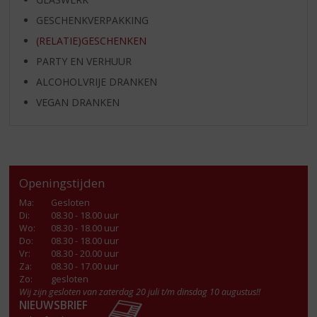
GESCHENKVERPAKKING
(RELATIE)GESCHENKEN
PARTY EN VERHUUR
ALCOHOLVRIJE DRANKEN
VEGAN DRANKEN
Openingstijden
Ma
:
Gesloten
Di
:
08.30 - 18.00 uur
Wo
:
08.30 - 18.00 uur
Do
:
08.30 - 18.00 uur
Vr
:
08.30 - 20.00 uur
Za
:
08.30 - 17.00 uur
Zo:
gesloten
Wij zijn gesloten van zaterdag 20 juli t/m dinsdag 10 augustus!!
NIEUWSBRIEF