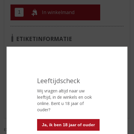
In winkelmand
ETIKETINFORMATIE
Land van Herkomst
Argentinië
Soort wijn
Rood
Leeftijdscheck
Reviews
Wij vragen altijd naar uw
leeftijd, in de winkels en ook
Schrijf een review
online. Bent u 18 jaar of
Er zijn nog geen reviews geplaatst voor dit product
ouder?
Ja, ik ben 18 jaar of ouder
EXCL. BTW
INCL. BTW