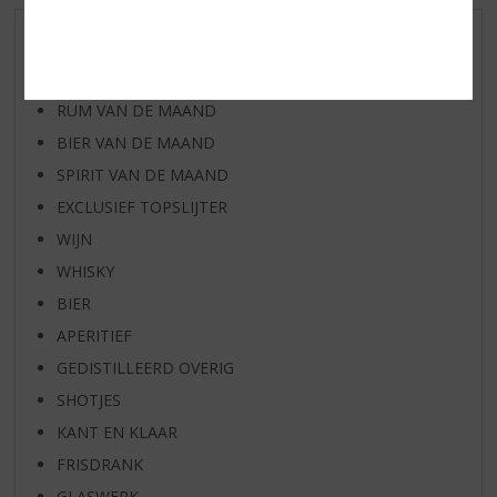
AANBIEDINGEN
WHISKY VAN DE MAAND
RUM VAN DE MAAND
BIER VAN DE MAAND
SPIRIT VAN DE MAAND
EXCLUSIEF TOPSLIJTER
WIJN
WHISKY
BIER
APERITIEF
GEDISTILLEERD OVERIG
SHOTJES
KANT EN KLAAR
FRISDRANK
GLASWERK