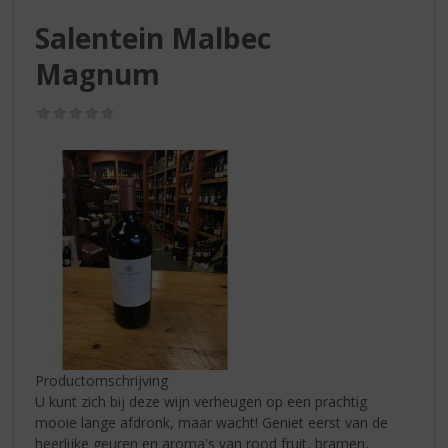
S
p
Salentein Malbec
r
Magnum
i
n
g
(0,0
/
n
5)
a
a
r
d
e
n
a
v
i
g
a
Productomschrijving
t
U kunt zich bij deze wijn verheugen op een prachtig
i
mooie lange afdronk, maar wacht! Geniet eerst van de
e
heerlijke geuren en aroma's van rood fruit, bramen,