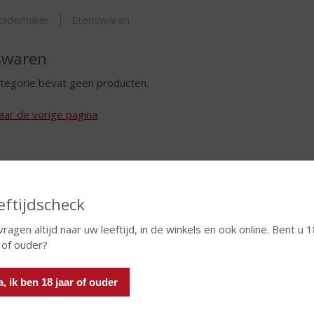
ORTIMENT
Rademaker
Etenswaren
swaren
tegorie bevat geen producten.
aar de vorige pagina
eftijdscheck
vragen altijd naar uw leeftijd, in de winkels en ook online. Bent u 
 of ouder?
a, ik ben 18 jaar of ouder