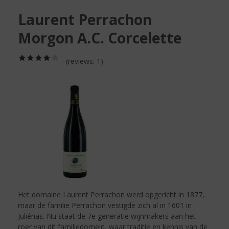
S
p
Laurent Perrachon
r
Morgon A.C. Corcelette
i
n
g
(4,0
(reviews: 1)
/
n
5)
a
a
r
d
e
n
a
v
i
g
a
Het domaine Laurent Perrachon werd opgericht in 1877,
t
maar de familie Perrachon vestigde zich al in 1601 in
i
Juliénas. Nu staat de 7e generatie wijnmakers aan het
e
roer van dit familiedomein, waar traditie en kennis van de