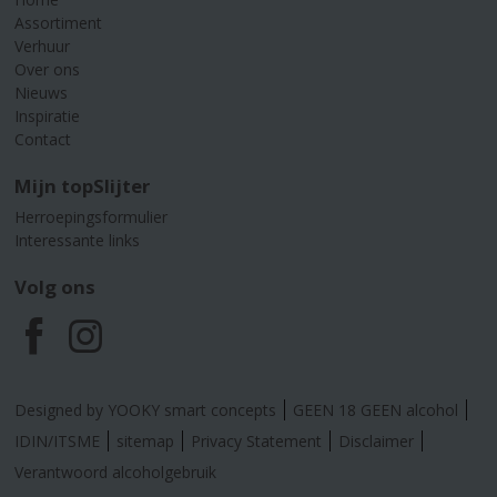
Assortiment
Verhuur
Over ons
Nieuws
Inspiratie
Contact
Mijn topSlijter
Herroepingsformulier
Interessante links
Volg ons
F
I
a
n
Designed by YOOKY smart concepts
GEEN 18 GEEN alcohol
c
s
IDIN/ITSME
sitemap
Privacy Statement
Disclaimer
Verantwoord alcoholgebruik