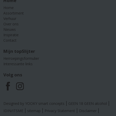
Home
Home
Assortiment
Verhuur
Over ons
Nieuws
Inspiratie
Contact
Mijn topSlijter
Herroepingsformulier
Interessante links
Volg ons
F
I
a
n
Designed by YOOKY smart concepts
GEEN 18 GEEN alcohol
c
s
IDIN/ITSME
sitemap
Privacy Statement
Disclaimer