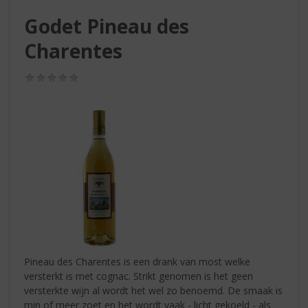
S
p
Godet Pineau des
r
Charentes
i
n
g
(0,0
/
n
5)
a
a
r
d
e
n
a
v
i
g
a
Pineau des Charentes is een drank van most welke
t
versterkt is met cognac. Strikt genomen is het geen
i
versterkte wijn al wordt het wel zo benoemd. De smaak is
e
min of meer zoet en het wordt vaak - licht gekoeld - als