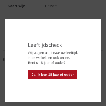
Soort wijn
Dessert
Reviews
Schrijf een review
Er zijn nog geen reviews geplaatst voor dit product
Leeftijdscheck
Wij vragen altijd naar uw leeftijd,
in de winkels en ook online.
EXCL. BTW
INCL. BTW
Bent u 18 jaar of ouder?
AANBIEDINGEN
Ja, ik ben 18 jaar of ouder
WHISKY VAN DE MAAND
RUM VAN DE MAAND
BIER VAN DE MAAND
SPIRIT VAN DE MAAND