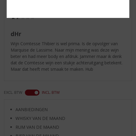
Hub
05-03-2020
(1,5
/
5)
dHr
Wijn Comtesse Thibier is wel prima. Is de opvolger van
Marquise de Lassime. Naar mijn mening was deze wijn
beter en had meer body en afdruk. Jammer maar ik denk
dat de Comtesse wijn een stukje achteruitgang betekent.
Maar dat heeft met smaak te maken. Hub
EXCL. BTW
INCL. BTW
AANBIEDINGEN
WHISKY VAN DE MAAND
RUM VAN DE MAAND
BIER VAN DE MAAND