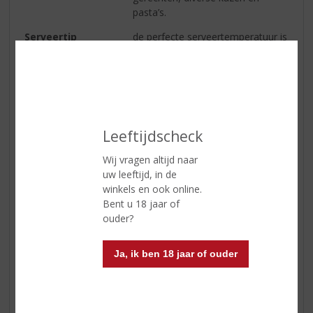
pasta’s.
Serveertip
de perfecte serveertemperatuur is
tussen de 16-18 graden.
Reviews
Leeftijdscheck
Schrijf een review
Wij vragen altijd naar
Marlies
uw leeftijd, in de
14-09-2020
winkels en ook online.
(4,0
Bent u 18 jaar of
/
ouder?
5)
Topwijntje
Ja, ik ben 18 jaar of ouder
Heerlijke toegankelijke wijn. Zachte Merlot met goede
afdronk.