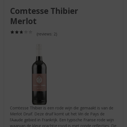
S
p
Comtesse Thibier
r
Merlot
i
n
g
(2,8
(reviews: 2)
/
n
5)
a
a
r
d
e
n
a
v
i
g
a
Comtesse Thibier is een rode wijn die gemaakt is van de
t
Merlot Druif. Deze druif komt uit het Vin de Pays de
i
l’Aaude gebied in Frankrijk. Een typische Franse rode wijn
e
waarvan de kleur prachtig rood is met ronde reflecties. De