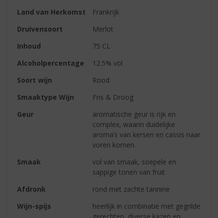
Land van Herkomst
Frankrijk
Druivensoort
Merlot
Inhoud
75 CL
Alcoholpercentage
12.5% vol
Soort wijn
Rood
Smaaktype Wijn
Fris & Droog
Geur
aromatische geur is rijk en
complex, waarin duidelijke
aroma’s van kersen en cassis naar
voren komen.
Smaak
vol van smaak, soepele en
sappige tonen van fruit
Afdronk
rond met zachte tannine
Wijn-spijs
heerlijk in combinatie met gegrilde
gerechten, diverse kazen en