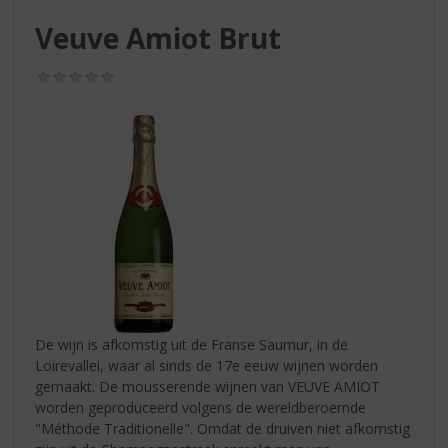
S
p
Veuve Amiot Brut
r
i
(0,0
n
/
g
5)
n
a
a
r
d
e
n
a
v
i
g
De wijn is afkomstig uit de Franse Saumur, in de
a
Loirevallei, waar al sinds de 17e eeuw wijnen worden
t
gemaakt. De mousserende wijnen van VEUVE AMIOT
i
worden geproduceerd volgens de wereldberoemde
e
"Méthode Traditionelle". Omdat de druiven niet afkomstig