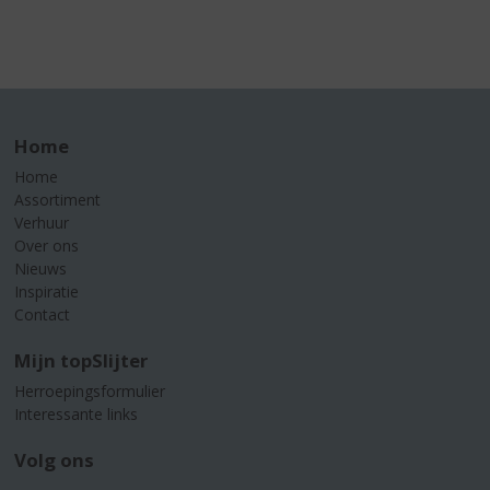
Home
Home
Assortiment
Verhuur
Over ons
Nieuws
Inspiratie
Contact
Mijn topSlijter
Herroepingsformulier
Interessante links
Volg ons