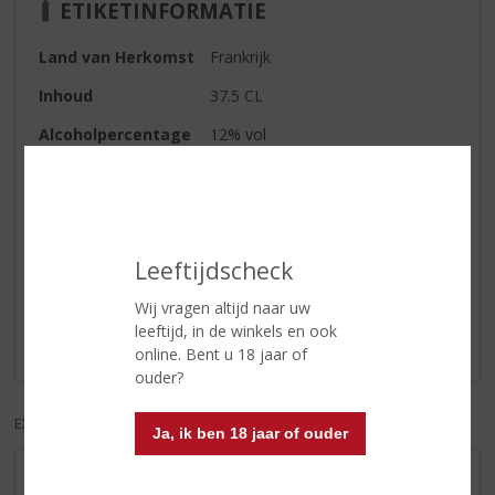
ETIKETINFORMATIE
Land van Herkomst
Frankrijk
Inhoud
37.5 CL
Alcoholpercentage
12% vol
Soort wijn
Mousserend
Reviews
Leeftijdscheck
Schrijf een review
Wij vragen altijd naar uw
leeftijd, in de winkels en ook
Er zijn nog geen reviews geplaatst voor dit product
online. Bent u 18 jaar of
ouder?
EXCL. BTW
INCL. BTW
Ja, ik ben 18 jaar of ouder
AANBIEDINGEN