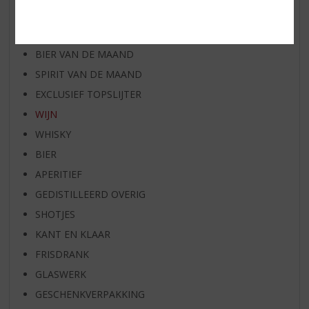
WHISKY VAN DE MAAND
RUM VAN DE MAAND
BIER VAN DE MAAND
SPIRIT VAN DE MAAND
EXCLUSIEF TOPSLIJTER
WIJN
WHISKY
BIER
APERITIEF
GEDISTILLEERD OVERIG
SHOTJES
KANT EN KLAAR
FRISDRANK
GLASWERK
GESCHENKVERPAKKING