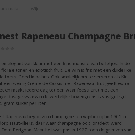
ORTIMENT
Rademaker
Wijn
rnest Rapeneau Champagne Br
(0,0
/
5)
t en elegant van kleur met een fijne mousse van belletjes. In de
florale tonen en exotisch fruit. De wijn is fris met een duidelijke
ale toets. Goed in balans. Ook smakelijk om te serveren als Kir
l; een weinig Crème de Cassis met Rapeneau Brut geeft extra
et en maakt iedere dag tot een waar feest! Brut met een
nge dosage waarvan de wettelijke bovengrens is vastgelegd
5 gram suiker per liter.
st Rapeneau begon zijn champagne- en wijnbedrijf in 1901 in
dorp Hautvilliers, daar waar champagne ooit 'ontdekt' werd
 Dom Pérignon. Maar het was pas in 1927 toen de grenzen van