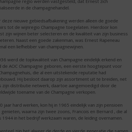
hampagne regio werden vastgesteld, dat Ernest zich
ialiseerde in de champagnehandel.
 deze nieuwe gebiedsafbakening werden alleen de goede
oirs tot de wijnregio Champagne toegelaten. Hierdoor kon
st zijn wijnen beter selecteren en de kwaliteit van zijn business
eteren. Naast een goede zakenman, was Ernest Rapeneau
nal een liefhebber van champagnewijnen.
936 werd de topkwaliteit van Champagne eindelijk erkend en
 de AOC Champagne geboren, een eerste hoogtepunt voor
 Champagnehuis, die al een uitstekende reputatie had
bouwd. Hij besloot daarop zijn assortiment uit te breiden, net
s zijn distributie netwerk, daartoe aangemoedigd door de
ldwijde toename van de Champagne verkopen.
0 jaar hard werken, kon hij in 1965 eindelijk van zijn pensioen
 genieten, waarna zijn twee zoons, Francois en Bernard , die al
s 1944 in het bedrijf werkzaam waren, de leiding overnamen.
nteel zijn het alweer de derde en vierde generatie die samen