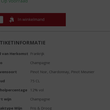
In winkelmand
TIKETINFORMATIE
d van Herkomst
Frankrijk
io
Champagne
ivensoort
Pinot Noir, Chardonnay, Pinot Meunier
oud
75 CL
oholpercentage
12% vol
t wijn
Champagne
aktype Wijn
Fris & Droog