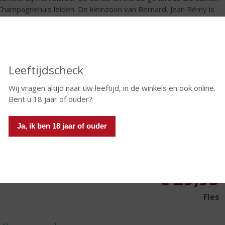
Champagnehuis leiden. De kleinzoon van Bernard, Jean Rémy is
ommerciële man. Zijn vader Christophe maakt de Champagne.
at doet hij uitermate succesvol. Zodanig zelfs dat Christophe
eneau SPARKLING WINEMAKER OF THE YEAR 2017 is
orden.
Leeftijdscheck
pagne Ernest Rapeneau is gebaseerd op de erfenis van de
chter en zijn nazaten: iedereen binnen de familie krijgt de
Wij vragen altijd naar uw leeftijd, in de winkels en ook online.
lijkheid om zijn eigen positie te verwerven binnen het
Bent u 18 jaar of ouder?
liebedrijf met als doel om het Champagnehuis te behouden
 het nageslacht. Dit weerhoudt natuurlijk niet om het huis aan
Ja, ik ben 18 jaar of ouder
assen aan de moderne tijd en te verbeteren daar waar dat
g is. Zo blijven de 10.000 vierkante meter aan wijnkelders voor
olgende generaties bewaard.
€
29,95
Fles