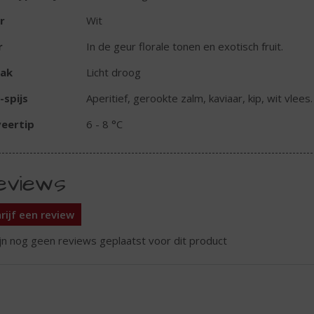
r
Wit
r
In de geur florale tonen en exotisch fruit.
ak
Licht droog
-spijs
Aperitief, gerookte zalm, kaviaar, kip, wit vlee
eertip
6 - 8 °C
eviews
rijf een review
ijn nog geen reviews geplaatst voor dit product