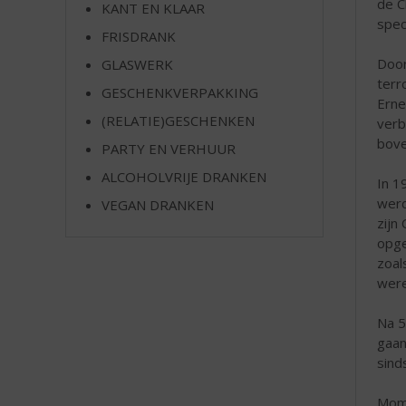
de C
KANT EN KLAAR
e
spec
FRISDRANK
Door
GLASWERK
terr
GESCHENKVERPAKKING
Erne
(RELATIE)GESCHENKEN
verb
bove
PARTY EN VERHUUR
ALCOHOLVRIJE DRANKEN
In 1
werd
VEGAN DRANKEN
zijn
opge
zoal
were
Na 5
gaan
sind
Mome