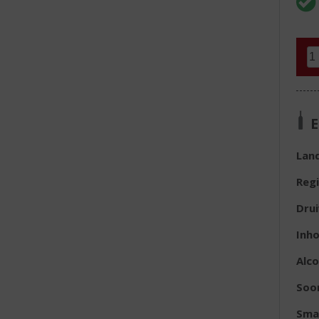
E
Lan
Reg
Dru
Inh
Alc
Soor
Sma