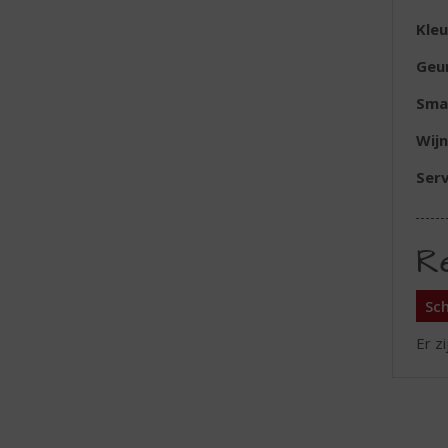
Kleu
Geu
Sma
Wijn
Serv
R
Sch
Er z