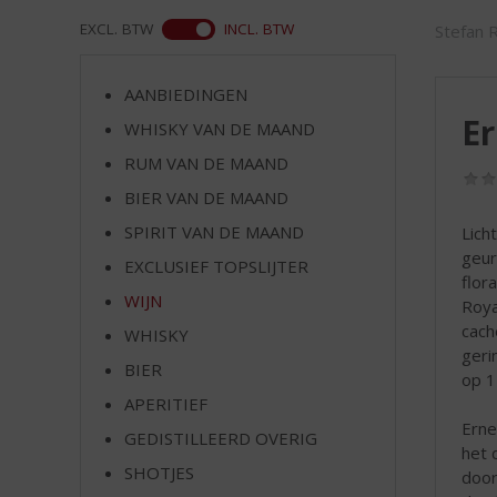
d
S
ASS
EXCL. BTW
INCL. BTW
Stefan 
p
r
AANBIEDINGEN
i
E
n
WHISKY VAN DE MAAND
g
RUM VAN DE MAAND
n
BIER VAN DE MAAND
a
a
SPIRIT VAN DE MAAND
Lich
r
geur 
EXCLUSIEF TOPSLIJTER
d
flor
e
WIJN
Roya
n
cach
WHISKY
a
geri
v
BIER
op 1
i
APERITIEF
g
Erne
GEDISTILLEERD OVERIG
a
het 
t
SHOTJES
door
i