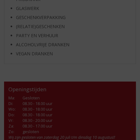
GLASWERK
GESCHENKVERPAKKING
(RELATIE)GESCHENKEN
PARTY EN VERHUUR
ALCOHOLVRIJE DRANKEN
VEGAN DRANKEN
Openingstijden
Ma
:
Gesloten
Di
:
08.30 - 18.00 uur
Wo
:
08.30 - 18.00 uur
Do
:
08.30 - 18.00 uur
Vr
:
08.30 - 20.00 uur
Za
:
08.30 - 17.00 uur
Zo:
gesloten
Wij zijn gesloten van zaterdag 20 juli t/m dinsdag 10 augustus!!