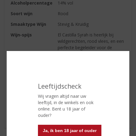
Alcoholpercentage
14% vol
Soort wijn
Rood
Smaaktype Wijn
Stevig & Kruidig
Wijn-spijs
El Castilla Syrah is heerlijk bij
wildgerechten, rood vlees, en een
perfecte begeleider voor de
barbecue of gourmet. Een
absolute alleskunner.
Serveertip
16-18°C
Leeftijdscheck
Reviews
Wij vragen altijd naar uw
leeftijd, in de winkels en ook
Schrijf een review
online. Bent u 18 jaar of
ouder?
Er zijn nog geen reviews geplaatst voor dit product
Ja, ik ben 18 jaar of ouder