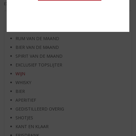
EXCL. BTW
INCL. BTW
AANBIEDINGEN
WHISKY VAN DE MAAND
RUM VAN DE MAAND
BIER VAN DE MAAND
SPIRIT VAN DE MAAND
EXCLUSIEF TOPSLIJTER
WIJN
WHISKY
BIER
APERITIEF
GEDISTILLEERD OVERIG
SHOTJES
KANT EN KLAAR
FRISDRANK