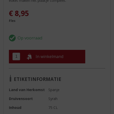
etiket maken het plaatje compleet.
€
8,95
Fles
In winkelmand
ETIKETINFORMATIE
Land van Herkomst
Spanje
Druivensoort
Syrah
Inhoud
75 CL