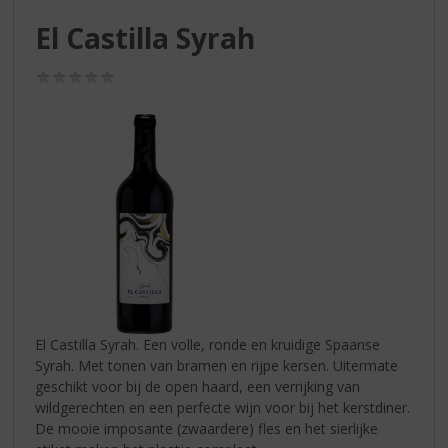
S
p
El Castilla Syrah
r
i
(0,0
n
/
g
5)
n
a
a
r
d
e
n
a
v
i
g
El Castilla Syrah. Een volle, ronde en kruidige Spaanse
a
Syrah. Met tonen van bramen en rijpe kersen. Uitermate
t
geschikt voor bij de open haard, een verrijking van
i
wildgerechten en een perfecte wijn voor bij het kerstdiner.
e
De mooie imposante (zwaardere) fles en het sierlijke