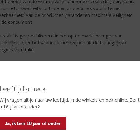
et behoud van de waardevolle kenmerken zoals de geur, kleur,
ctuur etc. Kwaliteitscontrole en procedures voor interne
eerbaarheid van de producten garanderen maximale veiligheid
 de consument.
s Vini is gespecialiseerd in het op de markt brengen van
ankelijke, zeer betaalbare schenkwijnen uit de belangrijkste
egio's van Italië.
€
6,95
Fles
Leeftijdscheck
Wij vragen altijd naar uw leeftijd, in de winkels en ook online. Bent
u 18 jaar of ouder?
In winkelmand
Ja, ik ben 18 jaar of ouder