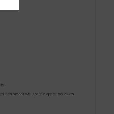
ter.
et een smaak van groene appel, perzik en