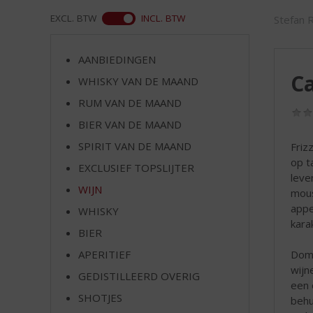
d
S
ASS
EXCL. BTW
INCL. BTW
Stefan 
p
r
AANBIEDINGEN
i
Ca
n
WHISKY VAN DE MAAND
g
RUM VAN DE MAAND
n
BIER VAN DE MAAND
a
a
SPIRIT VAN DE MAAND
Friz
r
op t
EXCLUSIEF TOPSLIJTER
d
leve
e
WIJN
mous
n
appe
WHISKY
a
kara
v
BIER
i
APERITIEF
Domu
g
wijn
GEDISTILLEERD OVERIG
a
een 
t
SHOTJES
behu
i