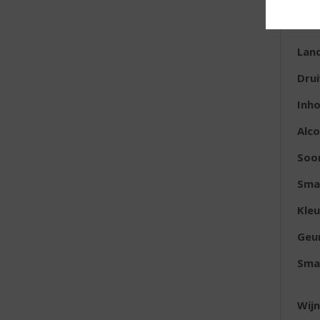
E
Lan
Dru
Inh
Alc
Soor
Sma
Kleu
Geu
Sma
Wijn