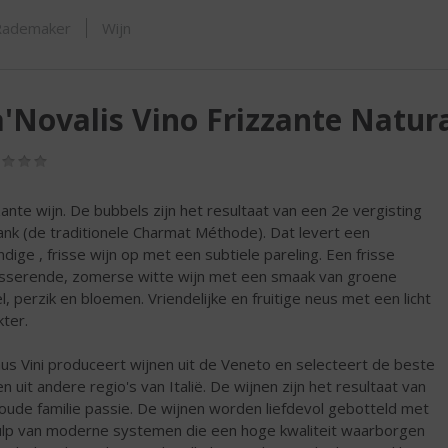
ORTIMENT
Rademaker
Wijn
'Novalis Vino Frizzante Natur
(0,0
/
5)
zante wijn. De bubbels zijn het resultaat van een 2e vergisting
ank (de traditionele Charmat Méthode). Dat levert een
ndige , frisse wijn op met een subtiele pareling. Een frisse
serende, zomerse witte wijn met een smaak van groene
l, perzik en bloemen. Vriendelijke en fruitige neus met een licht
kter.
s Vini produceert wijnen uit de Veneto en selecteert de beste
en uit andere regio's van Italië. De wijnen zijn het resultaat van
oude familie passie. De wijnen worden liefdevol gebotteld met
lp van moderne systemen die een hoge kwaliteit waarborgen