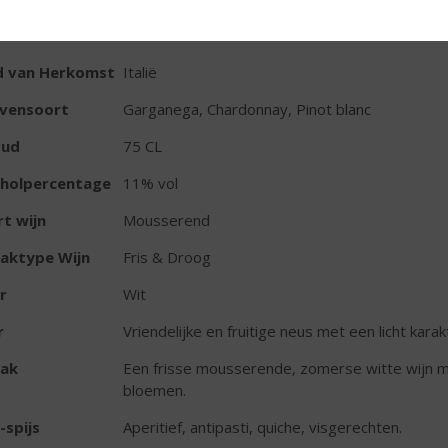
TIKETINFORMATIE
d van Herkomst
Italië
ivensoort
Garganega, Chardonnay, Pinot blanc
oud
75 CL
oholpercentage
11% vol
t wijn
Mousserend
aktype Wijn
Fris & Droog
r
Wit
r
Vriendelijke en fruitige neus met een licht karak
ak
Een frisse mousserende, zomerse witte wijn m
bloemen.
-spijs
Aperitief, antipasti, quiche, visgerechten.