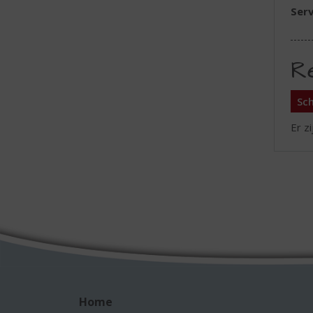
Serv
R
Sch
Er z
Home