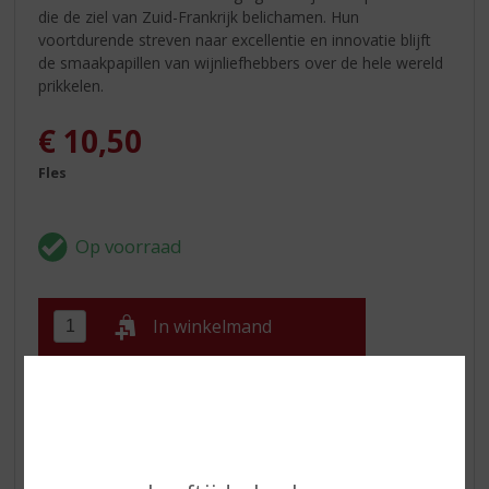
die de ziel van Zuid-Frankrijk belichamen. Hun
voortdurende streven naar excellentie en innovatie blijft
de smaakpapillen van wijnliefhebbers over de hele wereld
prikkelen.
€
10,50
Fles
In winkelmand
ETIKETINFORMATIE
Land van Herkomst
Frankrijk