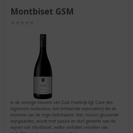
S
p
Montbiset GSM
r
i
(0,0
n
/
g
5)
n
a
a
r
d
e
n
a
v
i
g
In de zonnige heuvels van Zuid-Frankrijk ligt Cave des
a
Vignerons Audacieux, een befaamde wijnmakerij die de
t
essentie van de regio belichaamt. Hier, tussen glooiende
i
wijngaarden, wordt met passie en durf gewerkt aan de
e
wijnen van Montbiset, welke verhalen vertellen van