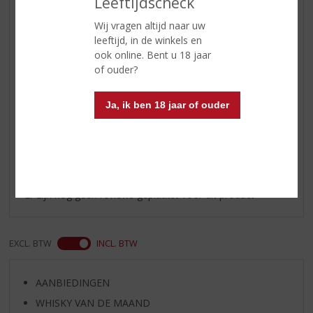
Leeftijdscheck
Regio
Languedoc-Roussillon
Wij vragen altijd naar uw
Inhoud
75 CL
leeftijd, in de winkels en
ook online. Bent u 18 jaar
Alcoholpercentage
13% vol
of ouder?
Kleur
rood
Ja, ik ben 18 jaar of ouder
Reviews
Schrijf een review
Er zijn nog geen reviews geplaatst voor dit product
EXCL. BTW
INCL. BTW
AANBIEDINGEN
WHISKY VAN DE MAAND