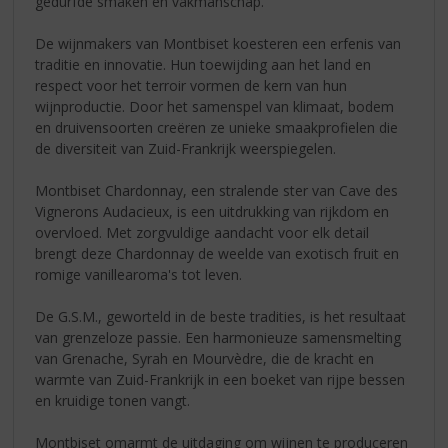
gedurfde smaken en vakmanschap.
De wijnmakers van Montbiset koesteren een erfenis van
traditie en innovatie. Hun toewijding aan het land en
respect voor het terroir vormen de kern van hun
wijnproductie. Door het samenspel van klimaat, bodem
en druivensoorten creëren ze unieke smaakprofielen die
de diversiteit van Zuid-Frankrijk weerspiegelen.
Montbiset Chardonnay, een stralende ster van Cave des
Vignerons Audacieux, is een uitdrukking van rijkdom en
overvloed. Met zorgvuldige aandacht voor elk detail
brengt deze Chardonnay de weelde van exotisch fruit en
romige vanillearoma's tot leven.
De G.S.M., geworteld in de beste tradities, is het resultaat
van grenzeloze passie. Een harmonieuze samensmelting
van Grenache, Syrah en Mourvèdre, die de kracht en
warmte van Zuid-Frankrijk in een boeket van rijpe bessen
en kruidige tonen vangt.
Montbiset omarmt de uitdaging om wijnen te produceren