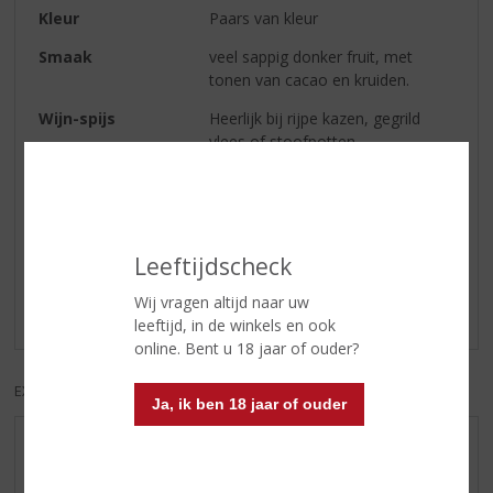
Kleur
Paars van kleur
Smaak
veel sappig donker fruit, met
tonen van cacao en kruiden.
Wijn-spijs
Heerlijk bij rijpe kazen, gegrild
vlees of stoofpotten
Reviews
Leeftijdscheck
Schrijf een review
Wij vragen altijd naar uw
Er zijn nog geen reviews geplaatst voor dit product
leeftijd, in de winkels en ook
online. Bent u 18 jaar of ouder?
EXCL. BTW
INCL. BTW
Ja, ik ben 18 jaar of ouder
AANBIEDINGEN
WHISKY VAN DE MAAND