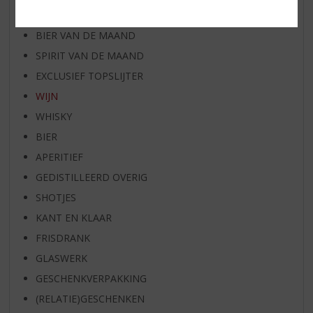
RUM VAN DE MAAND
BIER VAN DE MAAND
SPIRIT VAN DE MAAND
EXCLUSIEF TOPSLIJTER
WIJN
WHISKY
BIER
APERITIEF
GEDISTILLEERD OVERIG
SHOTJES
KANT EN KLAAR
FRISDRANK
GLASWERK
GESCHENKVERPAKKING
(RELATIE)GESCHENKEN