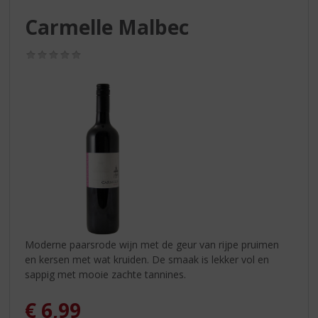
S
p
Carmelle Malbec
r
i
(0,0
n
/
g
5)
n
a
a
r
d
e
n
a
v
i
g
Moderne paarsrode wijn met de geur van rijpe pruimen
a
en kersen met wat kruiden. De smaak is lekker vol en
t
sappig met mooie zachte tannines.
i
e
€
6,99