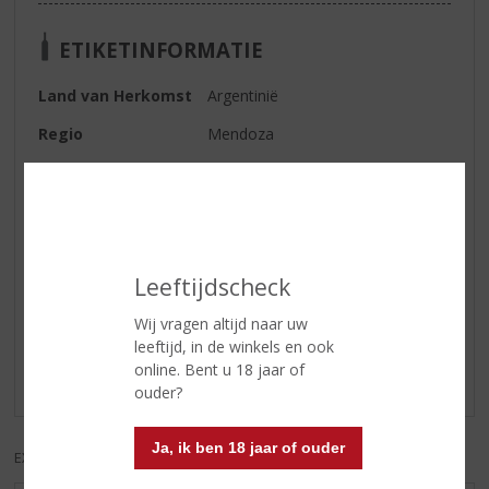
ETIKETINFORMATIE
Land van Herkomst
Argentinië
Regio
Mendoza
Inhoud
0.75 CL
Kleur
rood
Leeftijdscheck
Reviews
Wij vragen altijd naar uw
Schrijf een review
leeftijd, in de winkels en ook
online. Bent u 18 jaar of
Er zijn nog geen reviews geplaatst voor dit product
ouder?
Ja, ik ben 18 jaar of ouder
EXCL. BTW
INCL. BTW