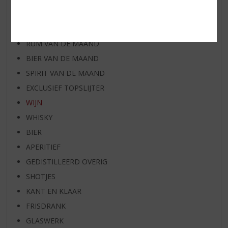
AANBIEDINGEN
WHISKY VAN DE MAAND
RUM VAN DE MAAND
BIER VAN DE MAAND
SPIRIT VAN DE MAAND
EXCLUSIEF TOPSLIJTER
WIJN
WHISKY
BIER
APERITIEF
GEDISTILLEERD OVERIG
SHOTJES
KANT EN KLAAR
FRISDRANK
GLASWERK