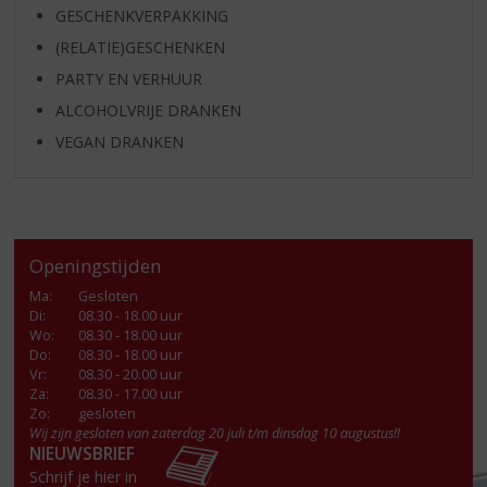
GESCHENKVERPAKKING
(RELATIE)GESCHENKEN
PARTY EN VERHUUR
ALCOHOLVRIJE DRANKEN
VEGAN DRANKEN
Openingstijden
Ma
:
Gesloten
Di
:
08.30 - 18.00 uur
Wo
:
08.30 - 18.00 uur
Do
:
08.30 - 18.00 uur
Vr
:
08.30 - 20.00 uur
Za
:
08.30 - 17.00 uur
Zo:
gesloten
Wij zijn gesloten van zaterdag 20 juli t/m dinsdag 10 augustus!!
NIEUWSBRIEF
Schrijf je hier in