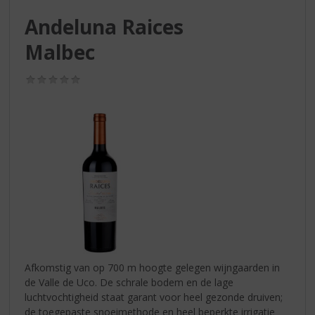
S
p
Andeluna Raices
r
Malbec
i
n
g
(0,0
/
n
5)
a
a
r
d
e
n
a
v
i
g
a
Afkomstig van op 700 m hoogte gelegen wijngaarden in
t
de Valle de Uco. De schrale bodem en de lage
i
luchtvochtigheid staat garant voor heel gezonde druiven;
e
de toegepaste snoeimethode en heel beperkte irrigatie