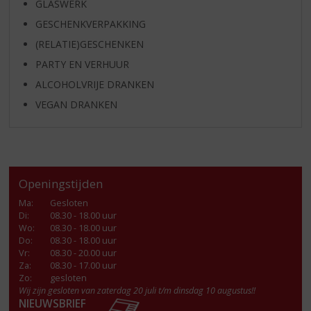
GLASWERK
GESCHENKVERPAKKING
(RELATIE)GESCHENKEN
PARTY EN VERHUUR
ALCOHOLVRIJE DRANKEN
VEGAN DRANKEN
Openingstijden
Ma
:
Gesloten
Di
:
08.30 - 18.00 uur
Wo
:
08.30 - 18.00 uur
Do
:
08.30 - 18.00 uur
Vr
:
08.30 - 20.00 uur
Za
:
08.30 - 17.00 uur
Zo:
gesloten
Wij zijn gesloten van zaterdag 20 juli t/m dinsdag 10 augustus!!
NIEUWSBRIEF