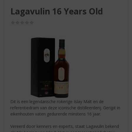
S
p
Lagavulin 16 Years Old
r
i
(0,0
n
/
g
5)
n
a
a
r
d
e
n
a
v
i
g
Dit is een legendarische rokerige Islay Malt en de
a
referentiedram van deze iconische distilleerderij. Gerijpt in
t
eikenhouten vaten gedurende minstens 16 jaar.
i
e
Vereerd door kenners en experts, staat Lagavulin bekend