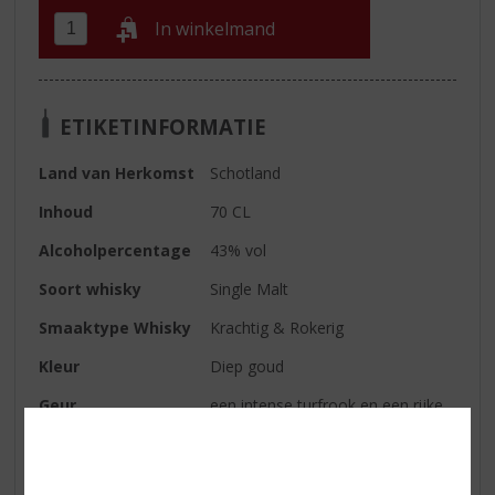
In winkelmand
ETIKETINFORMATIE
Land van Herkomst
Schotland
Inhoud
70 CL
Alcoholpercentage
43% vol
Soort whisky
Single Malt
Smaaktype Whisky
Krachtig & Rokerig
Kleur
Diep goud
Geur
een intense turfrook en een rijke
zoetheid
Smaak
sherry, fruit en rook