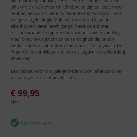
als “de koning van Islay”. Het is een ‘essentiële’ Schotse
whisky die elke kenner of liefhebber in zijn collectie moet
hebben; een van 's werelds favoriete maltwhisky's. Deze
veelgevraagde Single Malt, die minstens 16 jaar in
eikenhouten vaten heeft gerijpt, heeft de enorme
turfrooksmaak die typerend is voor het zuiden van Islay,
maar biedt ook rijkdom en een droogheid die er een
werkelijk interessante dram van maakt. De Lagavulin 16
Years Old is een Islay-dram van de Lagavulin-distilleerderij
geworden.
Een cadeau voor alle gelegenheden voor liefhebbers van
turfachtige en krachtige whisky's.
€
99,95
Fles