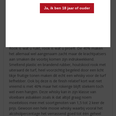
al meteen, turf!!! Iets wat ik eigenlijk juist eerder
Ja, ik ben 18 jaar of ouder
gerelateerd zou zien met de zee dan met het land maar
Grant denkt daar duidelijk anders over en waarom ook
niet? Een geweldig binnenkomende mix van turf,
houtskool, vlees op de BBQ en zwarte peper zorgen
ervoor dat je helemaal klaar bent voor wat op de tong
gaat komen, ik heb bij veel duurdere geturfde whisky echt
al veel minder imposante neusjes gehad dan deze, BAM!!!
Rook is wat u ruikt, rook is wat u proeft. De 40% maken
het allemaal wel aangenaam zacht maar de krachtpatsers
aan smaken die voorbij komen zijn indrukwekkend.
Smeltend plastic en brandend rubber, houtskool rook met
uiteraard de turf, heel voorzichtig begeleid door een licht
tikje fruitige tonen maken dit echt een whisky voor de turf
liefhebber. Ook bij deze is de finish relatief kort wat niet
vreemd is met 40% maar het rokerige blijft stiekem toch
wel even hangen. Deze whisky kan in zijn klasse van
vloeibare asbakken zoals ik dat altijd graag noem
moeiteloos mee met soortgenoten van 1,5 tot 2 keer de
prijs. Gewoon een hele mooie whisky waarbij vooral het
alcoholpercentage het verrassend goed tot één geheel