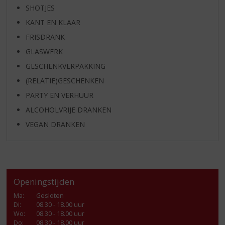
SHOTJES
KANT EN KLAAR
FRISDRANK
GLASWERK
GESCHENKVERPAKKING
(RELATIE)GESCHENKEN
PARTY EN VERHUUR
ALCOHOLVRIJE DRANKEN
VEGAN DRANKEN
Openingstijden
Ma
:
Gesloten
Di
:
08.30 - 18.00 uur
Wo
:
08.30 - 18.00 uur
Do
:
08.30 - 18.00 uur