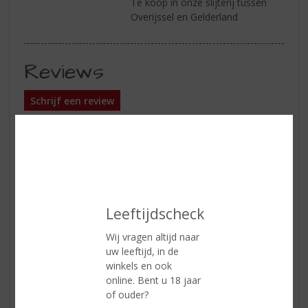
Te koop in onze slijterij tussen
Overijssel en Gelderland
Reviews
Schrijf een review
Hein van de Lisdonk (DSMW)
07-12-2019
(4,5
/
5)
Betaalbare geturfde whisky
Leeftijdscheck
Goede whisky is duur, dat is denk ik wel het grootste
misverstand dat er bestaat en William Grant & Sons wil
Wij vragen altijd naar
dat nog maar eens bewijzen met twee 10 jaar oude single
uw leeftijd, in de
malts, de Aerstone Land Cask en de Aerstone Sea Cask.
winkels en ook
Als tweede proef ik de Land Cask omdat deze op de neus
online. Bent u 18 jaar
duidelijk een geturfde whisky is wat het proeven van de
of ouder?
Sea Cask had kunnen beïnvloeden. De neus verraadt het