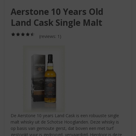
S
p
Aerstone 10 Years Old
r
Land Cask Single Malt
i
n
g
(4,5
(reviews: 1)
/
n
5)
a
a
r
d
e
n
a
v
i
g
a
De Aerstone 10 years Land Cask is een robuuste single
t
malt whisky uit de Schotse Hooglanden. Deze whisky is
i
op basis van gemoute gerst, dat boven een met turf
e
gestookt vuur is gedroogd, vervaardigd. Hierdoor is deze