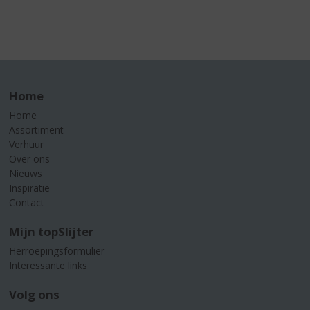
Home
Home
Assortiment
Verhuur
Over ons
Nieuws
Inspiratie
Contact
Mijn topSlijter
Herroepingsformulier
Interessante links
Volg ons