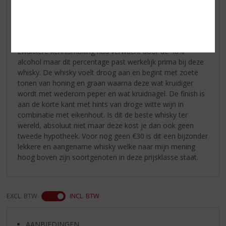
nieuwsgierigheid. Tonen van honing, zoete appels en vers
gebakken brood beloven veel goeds en hints van kaneel
en peper nodigen uit om de eerste slok te nemen. Met de
eerste slok ben ik aangenaam verrast omdat ik een wat
zwakkere kennismaking had verwacht door de 40%
alcohol maar dit percentage past werkelijk prima bij deze
whisky. De whisky voelt droog aan en begint met zoete
tonen van honing en graan waarna deze wat kruidiger
wordt met wederom peper en wat kruidnagel. De finish is
aan de korte kant met hints van droge witte wijn in
combinatie met eikenhout. Is dit de beste whisky ter
wereld, absoluut niet maar deze kost je dan ook geen
tweede hypotheek. Voor nog geen €30 is dit een bijzonder
lekkere en aangename whisky welke naar mijn mening
hoog boven zijn soortgenoten in deze prijsklasse staat.
EXCL. BTW
INCL. BTW
AANBIEDINGEN