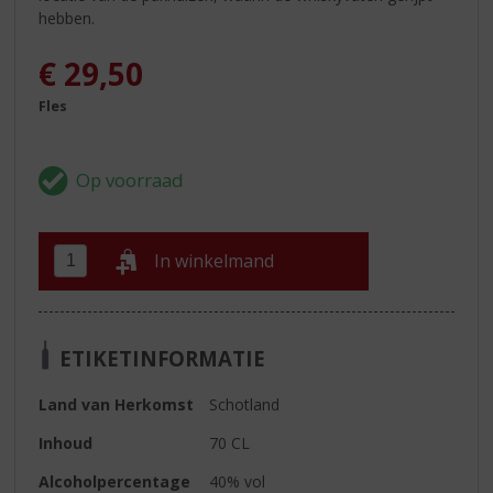
hebben.
€
29,50
Fles
In winkelmand
ETIKETINFORMATIE
Land van Herkomst
Schotland
Inhoud
70 CL
Alcoholpercentage
40% vol