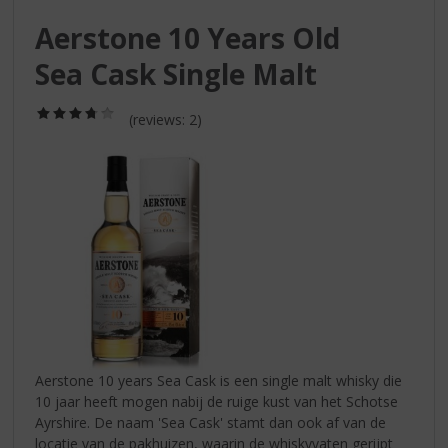
S
p
Aerstone 10 Years Old
r
Sea Cask Single Malt
i
n
g
(3,8
(reviews: 2)
/
n
5)
a
a
r
d
e
n
a
v
i
g
a
Aerstone 10 years Sea Cask is een single malt whisky die
t
10 jaar heeft mogen nabij de ruige kust van het Schotse
i
Ayrshire. De naam 'Sea Cask' stamt dan ook af van de
e
locatie van de pakhuizen, waarin de whiskyvaten gerijpt