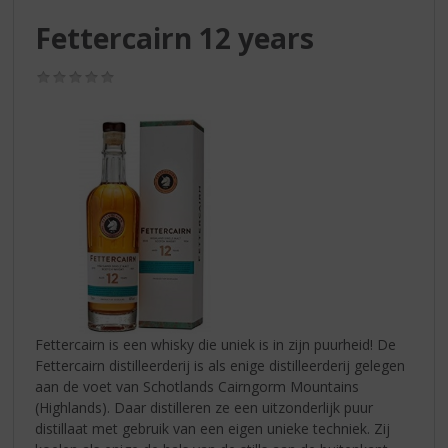
S
p
Fettercairn 12 years
r
i
(0,0
n
/
g
5)
n
a
a
r
d
e
n
a
v
i
g
Fettercairn is een whisky die uniek is in zijn puurheid! De
a
Fettercairn distilleerderij is als enige distilleerderij gelegen
t
aan de voet van Schotlands Cairngorm Mountains
i
(Highlands). Daar distilleren ze een uitzonderlijk puur
e
distillaat met gebruik van een eigen unieke techniek. Zij