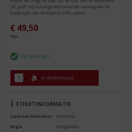
koelen als enige de hals van de stills aan de buitenkant.
Dit geeft een kunstige kenmerkende aanslag aan de
buitenzijde van de koperen stills; patina.
€
49,50
Fles
In winkelmand
ETIKETINFORMATIE
Land van Herkomst
Schotland
Regio
Hooglanden