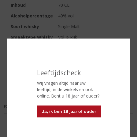
Inhoud
70 CL
Alcoholpercentage
40% vol
Soort whisky
Single Malt
Smaaktype Whisky
Vol & Rijk
Reviews
Leeftijdscheck
Schrijf een review
Wij vragen altijd naar uw
Er zijn nog geen reviews geplaatst voor dit product
leeftijd, in de winkels en ook
online. Bent u 18 jaar of ouder?
EXCL. BTW
INCL. BTW
Ja, ik ben 18 jaar of ouder
AANBIEDINGEN
WHISKY VAN DE MAAND