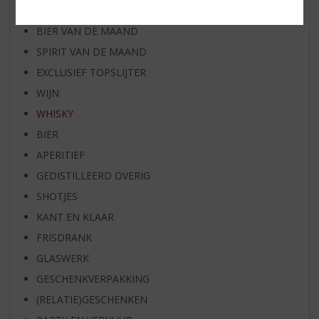
RUM VAN DE MAAND
BIER VAN DE MAAND
SPIRIT VAN DE MAAND
EXCLUSIEF TOPSLIJTER
WIJN
WHISKY
BIER
APERITIEF
GEDISTILLEERD OVERIG
SHOTJES
KANT EN KLAAR
FRISDRANK
GLASWERK
GESCHENKVERPAKKING
(RELATIE)GESCHENKEN