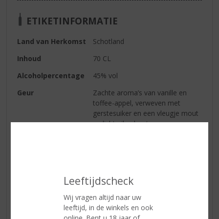
ETIKETINFORMATIE
Land van Herkomst
Schotland
Inhoud
70 CL
Alcoholpercentage
45% vol
Geur
Zachte aroma’s van vanille en
toffee-appel, verweven met
gerstesuiker en een vleugje mout
en licht eikenhout.
Smaak
Licht kruidige kaneel gaat samen
met vollere tonen van plakkerige
gembercake, lichte fruitigheid en
zachte houtkruiden.
Leeftijdscheck
Afdronk
Een zoete, milde afdronk met een
Wij vragen altijd naar uw
subtiel kruidig randje.
leeftijd, in de winkels en ook
online. Bent u 18 jaar of