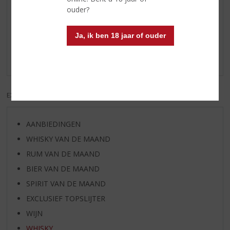
ouder?
Reviews
Ja, ik ben 18 jaar of ouder
Schrijf een review
Er zijn nog geen reviews geplaatst voor dit product
EXCL. BTW
INCL. BTW
AANBIEDINGEN
WHISKY VAN DE MAAND
RUM VAN DE MAAND
BIER VAN DE MAAND
SPIRIT VAN DE MAAND
EXCLUSIEF TOPSLIJTER
WIJN
WHISKY