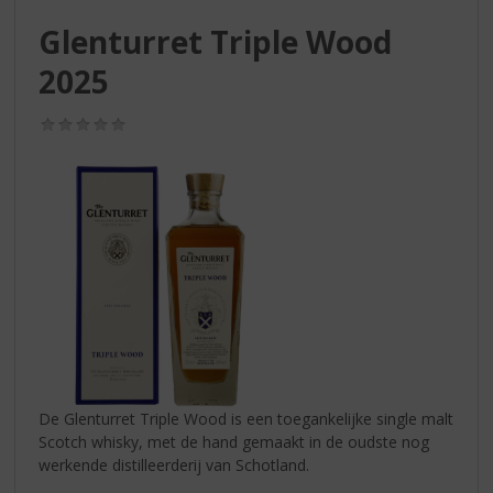
S
p
Glenturret Triple Wood
r
2025
i
n
g
(0,0
/
n
5)
a
a
r
d
e
n
a
v
i
g
a
De Glenturret Triple Wood is een toegankelijke single malt
t
Scotch whisky, met de hand gemaakt in de oudste nog
i
werkende distilleerderij van Schotland.
e