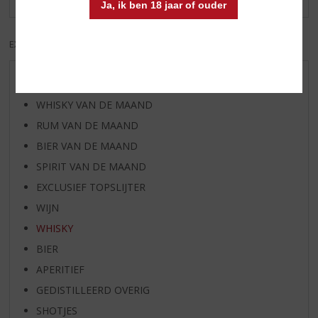
Ja, ik ben 18 jaar of ouder
EXCL. BTW
INCL. BTW
AANBIEDINGEN
WHISKY VAN DE MAAND
RUM VAN DE MAAND
BIER VAN DE MAAND
SPIRIT VAN DE MAAND
EXCLUSIEF TOPSLIJTER
WIJN
WHISKY
BIER
APERITIEF
GEDISTILLEERD OVERIG
SHOTJES