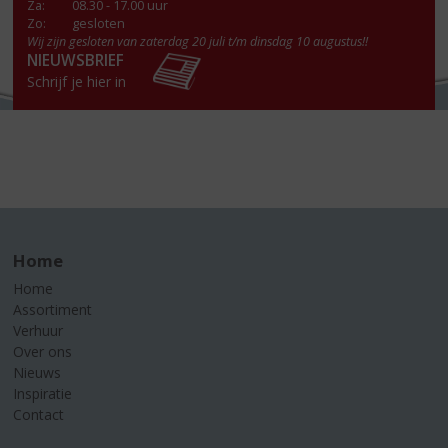
Za
:
08.30 - 17.00 uur
Zo:
gesloten
Wij zijn gesloten van zaterdag 20 juli t/m dinsdag 10 augustus!!
NIEUWSBRIEF
Schrijf je hier in
Home
Home
Assortiment
Verhuur
Over ons
Nieuws
Inspiratie
Contact