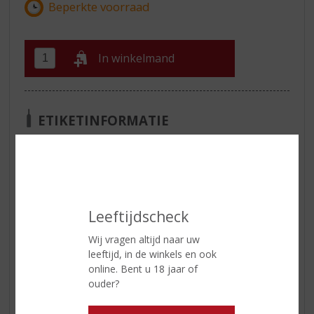
In winkelmand
ETIKETINFORMATIE
Land van Herkomst
Schotland
Inhoud
70 CL
Alcoholpercentage
48% vol
Leeftijdscheck
Wij vragen altijd naar uw
Reviews
leeftijd, in de winkels en ook
online. Bent u 18 jaar of
ouder?
Schrijf een review
Er zijn nog geen reviews geplaatst voor dit product