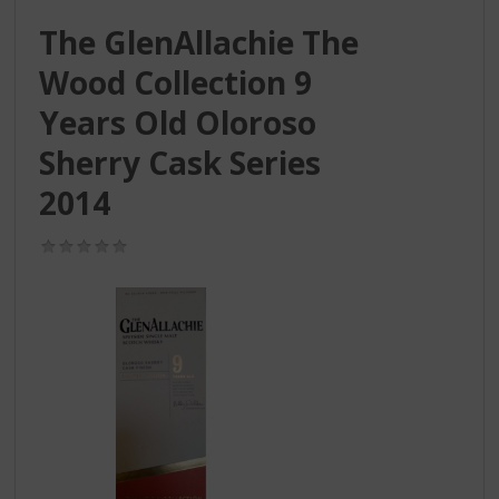
S
p
The GlenAllachie The
r
Wood Collection 9
i
n
Years Old Oloroso
g
n
Sherry Cask Series
a
a
2014
r
d
(0,0
e
/
5)
n
a
v
i
g
a
t
i
e