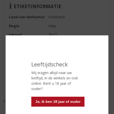
ETIKETINFORMATIE
Land van Herkomst
Schotland
Regio
Islay
Inhoud
70 CL
Alcoholpercentage
48.6% vol
Reviews
Leeftijdscheck
Wij vragen altijd naar uw
Schrijf een review
leeftijd, in de winkels en ook
online. Bent u 18 jaar of
Er zijn nog geen reviews geplaatst voor dit product
ouder?
EXCL. BTW
INCL. BTW
Ja, ik ben 18 jaar of ouder