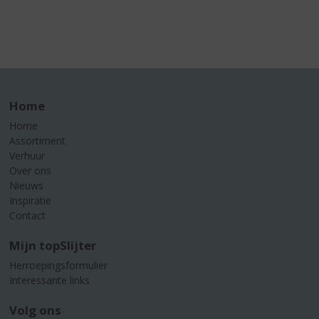
Home
Home
Assortiment
Verhuur
Over ons
Nieuws
Inspiratie
Contact
Mijn topSlijter
Herroepingsformulier
Interessante links
Volg ons