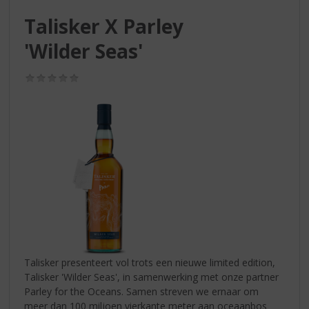
S
p
Talisker X Parley
r
'Wilder Seas'
i
n
g
(0,0
/
n
5)
a
a
r
d
e
n
a
v
i
g
a
Talisker presenteert vol trots een nieuwe limited edition,
t
Talisker 'Wilder Seas', in samenwerking met onze partner
i
Parley for the Oceans. Samen streven we ernaar om
e
meer dan 100 miljoen vierkante meter aan oceaanbos