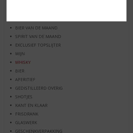
AANBIEDINGEN
WHISKY VAN DE MAAND
RUM VAN DE MAAND
BIER VAN DE MAAND
SPIRIT VAN DE MAAND
EXCLUSIEF TOPSLIJTER
WIJN
WHISKY
BIER
APERITIEF
GEDISTILLEERD OVERIG
SHOTJES
KANT EN KLAAR
FRISDRANK
GLASWERK
GESCHENKVERPAKKING