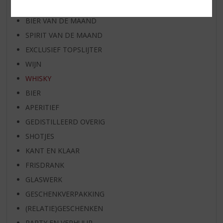
RUM VAN DE MAAND
BIER VAN DE MAAND
SPIRIT VAN DE MAAND
EXCLUSIEF TOPSLIJTER
WIJN
WHISKY
BIER
APERITIEF
GEDISTILLEERD OVERIG
SHOTJES
KANT EN KLAAR
FRISDRANK
GLASWERK
GESCHENKVERPAKKING
(RELATIE)GESCHENKEN
PARTY EN VERHUUR