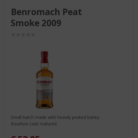
S
p
Benromach Peat
r
Smoke 2009
i
n
g
(0,0
/
n
5)
a
a
r
d
e
n
a
v
i
g
a
Small batch made with heavily peated barley.
t
Bourbon cask matured
i
e