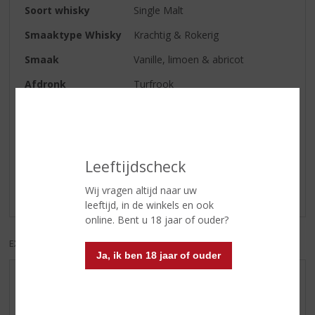
Soort whisky
Single Malt
Smaaktype Whisky
Krachtig & Rokerig
Smaak
Vanille, limoen & abricot
Afdronk
Turfrook
Reviews
Leeftijdscheck
Schrijf een review
Wij vragen altijd naar uw
Er zijn nog geen reviews geplaatst voor dit product
leeftijd, in de winkels en ook
online. Bent u 18 jaar of ouder?
EXCL. BTW
INCL. BTW
Ja, ik ben 18 jaar of ouder
AANBIEDINGEN
WHISKY VAN DE MAAND