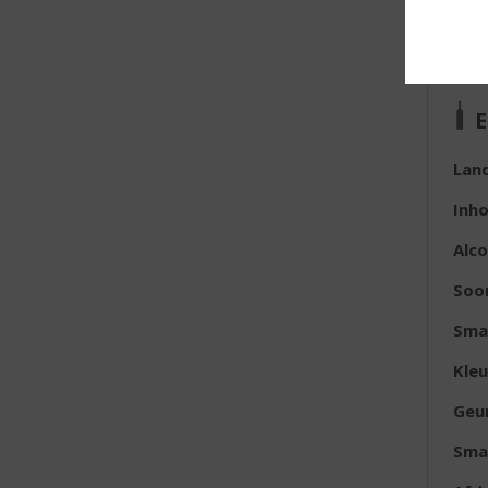
E
Lan
Inh
Alc
Soo
Sma
Kleu
Geu
Sma