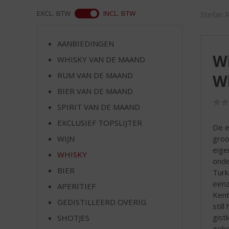
d
S
ASS
EXCL. BTW
INCL. BTW
Stefan 
p
r
AANBIEDINGEN
i
Wi
n
WHISKY VAN DE MAAND
g
RUM VAN DE MAAND
W
n
BIER VAN DE MAAND
a
a
SPIRIT VAN DE MAAND
r
EXCLUSIEF TOPSLIJTER
d
De e
e
groo
WIJN
n
eige
WHISKY
a
onde
v
BIER
Turk
i
eenz
APERITIEF
g
Kent
GEDISTILLEERD OVERIG
a
stil
t
gist
SHOTJES
i
gehe