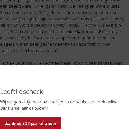
een zeer zware “#4 alligator char”. De half open warehouses
en niet verwarmd. “Wij geloven dat de seizoenen voor een
e whiskey zorgen”, zijn de woorden van Master Distiller Jimmy
ell, sinds 1954 in dienst van Wild Turkey. Het merk kreeg zijn
 in 1940 tijdens een jachttrip op wilde kalkoenen. Bestuurslid
as McCarthy had wat cask samples meegenomen en zijn
jagers waren zeer gecharmeerd van deze “wild turkey
bon”: een merk was geboren.
 Turkey Bourbon 81 Proof heeft een hoog rogge gehalte, wat
 rijping in zwaar verkoolde vaten voor enorm veel smaak zorgt.
€
22,50
Leeftijdscheck
Fles
Wij vragen altijd naar uw leeftijd, in de winkels en ook online.
Bent u 18 jaar of ouder?
Ja, ik ben 18 jaar of ouder