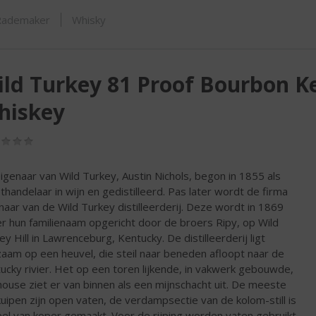
ORTIMENT
Rademaker
Whisky
ld Turkey 81 Proof Bourbon K
hiskey
(0,0
/
5)
igenaar van Wild Turkey, Austin Nichols, begon in 1855 als
thandelaar in wijn en gedistilleerd. Pas later wordt de firma
naar van de Wild Turkey distilleerderij. Deze wordt in 1869
r hun familienaam opgericht door de broers Ripy, op Wild
ey Hill in Lawrenceburg, Kentucky. De distilleerderij ligt
aam op een heuvel, die steil naar beneden afloopt naar de
ucky rivier. Het op een toren lijkende, in vakwerk gebouwde,
l house ziet er van binnen als een mijnschacht uit. De meeste
kuipen zijn open vaten, de verdampsectie van de kolom-still is
el van koper gemaakt. Voor de rijping worden vaten gebruikt