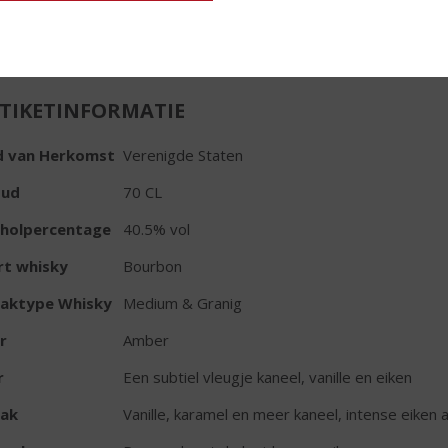
In winkelmand
TIKETINFORMATIE
d van Herkomst
Verenigde Staten
oud
70 CL
oholpercentage
40.5% vol
rt whisky
Bourbon
aktype Whisky
Medium & Granig
r
Amber
r
Een subtiel vleugje kaneel, vanille en eiken
ak
Vanille, karamel en meer kaneel, intense eiken