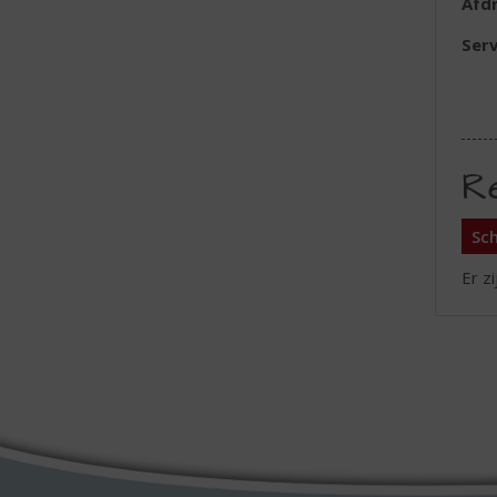
Afd
Serv
R
Sch
Er z