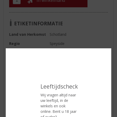
In winkelmand
ETIKETINFORMATIE
Land van Herkomst
Schotland
Regio
Speyside
Inhoud
70 CL
Alcoholpercentage
43% vol
Soort whisky
Single Malt
Smaaktype Whisky
Medium & Granig
Leeftijdscheck
Kleur
Goud met rode gloed
Wij vragen altijd naar
Geur
Citrus schillen en allspice, romige
uw leeftijd, in de
vanille, stroop, cacao boter en
winkels en ook
zwarte peper
online. Bent u 18 jaar
of ouder?