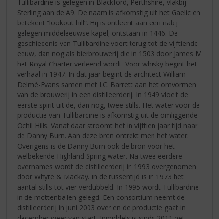
Tullibardine is gelegen in Blackford, Perthshire, vlakbij
Sterling aan de A9. De naam is afkomstig uit het Gaelic en
betekent “lookout hill”. Hij is ontleent aan een nabij
gelegen middeleeuwse kapel, ontstaan in 1446. De
geschiedenis van Tullibardine voert terug tot de vijftiende
eeuw, dan nog als bierbrouwerij die in 1503 door James IV
het Royal Charter verleend wordt. Voor whisky begint het
verhaal in 1947. In dat jaar begint de architect William
Delmé-Evans samen met I.C. Barrett aan het omvormen
van de brouwerij in een distilleerderij. In 1949 vloeit de
eerste spirit uit de, dan nog, twee stills. Het water voor de
productie van Tullibardine is afkomstig uit de omliggende
Ochil Hills. Vanaf daar stroomt het in vijftien jaar tijd naar
de Danny Burn. Aan deze bron ontrekt men het water.
Overigens is de Danny Burn ook de bron voor het
welbekende Highland Spring water. Na twee eerdere
overnames wordt de distilleerderij in 1993 overgenomen
door Whyte & Mackay. In de tussentijd is in 1973 het
aantal stills tot vier verdubbeld. In 1995 wordt Tullibardine
in de mottenballen gelegd. Een consortium neemt de
distilleerderij in juni 2003 over en de productie gaat in
december weer van start. Inmiddels is sinds 2011 het