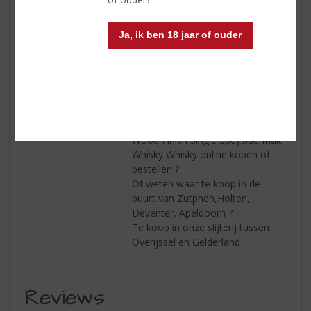
Smaak
Een gekruid begin met tonen van
gesuikerde sinaasappel en Sevilla
marmelade, een vleugje
Ja, ik ben 18 jaar of ouder
gedroogde ananas en witte
chocolade
Afdronk
Middellang met aanhoudende
zoete kruiden tonen
Serveertip
Wilt u Tullibardine 225 Sauternes
Wood Finish Single Speyside Malt
Whisky Whisky online kopen of
bestellen ?
Of weten waar te koop in de
buurt van Zutphen,Holten,
Deventer, Apeldoorn ?
Te koop in onze slijterij tussen
Overijssel en Gelderland
Reviews