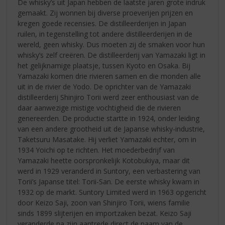
De whisky’s uit Japan hebben de laatste jaren grote indruk
gemaakt. Zij wonnen bij diverse proeverijen prijzen en
kregen goede recensies. De distilleerderijen in Japan
ruilen, in tegenstelling tot andere distilleerderijen in de
wereld, geen whisky. Dus moeten zij de smaken voor hun
whisky’s zelf creëren. De distilleerderij van Yamazaki ligt in
het gelijknamige plaatsje, tussen Kyoto en Osaka. Bij
Yamazaki komen drie rivieren samen en die monden alle
uit in de rivier de Yodo. De oprichter van de Yamazaki
distilleerderij Shinjiro Torii werd zeer enthousiast van de
daar aanwezige mistige vochtigheid die de rivieren
genereerden. De productie startte in 1924, onder leiding
van een andere grootheid uit de Japanse whisky-industrie,
Taketsuru Masatake. Hij verliet Yamazaki echter, om in
1934 Yoichi op te richten. Het moederbedrijf van
Yamazaki heette oorspronkelijk Kotobukiya, maar dit
werd in 1929 veranderd in Suntory, een verbastering van
Torii’s Japanse titel: Torii-San. De eerste whisky kwam in
1932 op de markt. Suntory Limited werd in 1963 opgericht
door Keizo Saji, zoon van Shinjiro Torii, wiens familie
sinds 1899 slijterijen en importzaken bezat. Keizo Saji
veranderde na zijn aantrede direct de naam van de