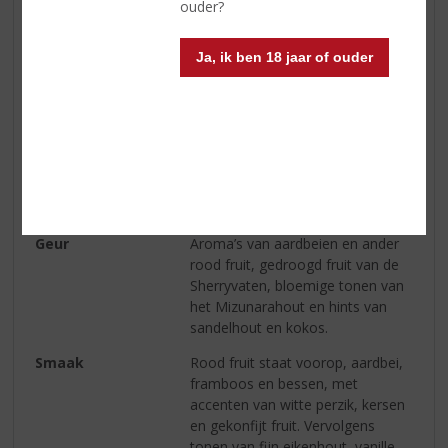
ouder?
Land van Herkomst
Japan
Ja, ik ben 18 jaar of ouder
Inhoud
70 CL
Alcoholpercentage
43% vol
Soort whisky
Single Malt
Smaaktype Whisky
Vol & Rijk
Kleur
Licht Goud
Geur
Aroma’s van aardbeien en ander
rood fruit, gedroogd fruit van de
Sherryvaten, bloemige tonen van
het Mizunarahout en hints van
sandelhout en kokos.
Smaak
Rood fruit staat voorop, aardbei,
framboos en bessen, met
accenten van witte perzik, kersen
en gekonfijt fruit. Vervolgens
tonen van fijn eikenhout, vanille