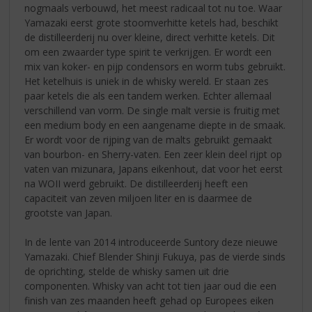
nogmaals verbouwd, het meest radicaal tot nu toe. Waar
Yamazaki eerst grote stoomverhitte ketels had, beschikt
de distilleerderij nu over kleine, direct verhitte ketels. Dit
om een zwaarder type spirit te verkrijgen. Er wordt een
mix van koker- en pijp condensors en worm tubs gebruikt.
Het ketelhuis is uniek in de whisky wereld. Er staan zes
paar ketels die als een tandem werken. Echter allemaal
verschillend van vorm. De single malt versie is fruitig met
een medium body en een aangename diepte in de smaak.
Er wordt voor de rijping van de malts gebruikt gemaakt
van bourbon- en Sherry-vaten. Een zeer klein deel rijpt op
vaten van mizunara, Japans eikenhout, dat voor het eerst
na WOII werd gebruikt. De distilleerderij heeft een
capaciteit van zeven miljoen liter en is daarmee de
grootste van Japan.
In de lente van 2014 introduceerde Suntory deze nieuwe
Yamazaki. Chief Blender Shinji Fukuya, pas de vierde sinds
de oprichting, stelde de whisky samen uit drie
componenten. Whisky van acht tot tien jaar oud die een
finish van zes maanden heeft gehad op Europees eiken