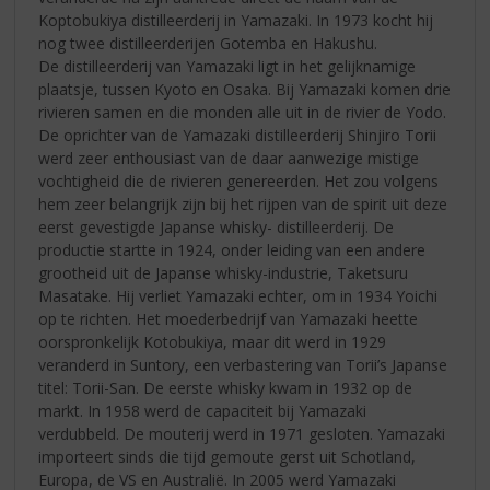
Koptobukiya distilleerderij in Yamazaki. In 1973 kocht hij
nog twee distilleerderijen Gotemba en Hakushu.
De distilleerderij van Yamazaki ligt in het gelijknamige
plaatsje, tussen Kyoto en Osaka. Bij Yamazaki komen drie
rivieren samen en die monden alle uit in de rivier de Yodo.
De oprichter van de Yamazaki distilleerderij Shinjiro Torii
werd zeer enthousiast van de daar aanwezige mistige
vochtigheid die de rivieren genereerden. Het zou volgens
hem zeer belangrijk zijn bij het rijpen van de spirit uit deze
eerst gevestigde Japanse whisky- distilleerderij. De
productie startte in 1924, onder leiding van een andere
grootheid uit de Japanse whisky-industrie, Taketsuru
Masatake. Hij verliet Yamazaki echter, om in 1934 Yoichi
op te richten. Het moederbedrijf van Yamazaki heette
oorspronkelijk Kotobukiya, maar dit werd in 1929
veranderd in Suntory, een verbastering van Torii’s Japanse
titel: Torii-San. De eerste whisky kwam in 1932 op de
markt. In 1958 werd de capaciteit bij Yamazaki
verdubbeld. De mouterij werd in 1971 gesloten. Yamazaki
importeert sinds die tijd gemoute gerst uit Schotland,
Europa, de VS en Australië. In 2005 werd Yamazaki