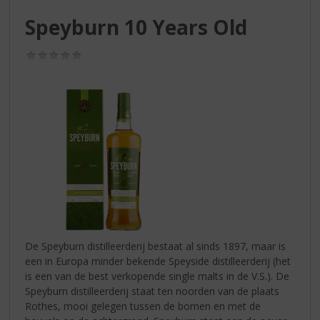
S
p
Speyburn 10 Years Old
r
i
(0,0
n
/
g
5)
n
a
a
r
d
e
n
a
v
i
g
De Speyburn distilleerderij bestaat al sinds 1897, maar is
a
een in Europa minder bekende Speyside distilleerderij (het
t
is een van de best verkopende single malts in de V.S.). De
i
Speyburn distilleerderij staat ten noorden van de plaats
e
Rothes, mooi gelegen tussen de bomen en met de