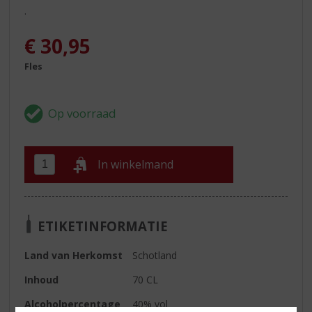
.
€
30,95
Fles
In winkelmand
ETIKETINFORMATIE
Land van Herkomst
Schotland
Inhoud
70 CL
Alcoholpercentage
40% vol