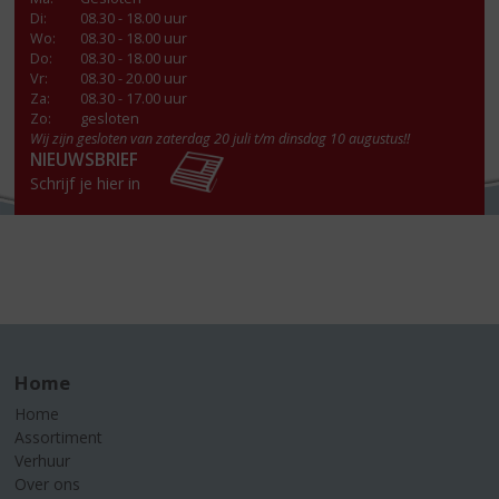
Di
:
08.30 - 18.00 uur
Wo
:
08.30 - 18.00 uur
Do
:
08.30 - 18.00 uur
Vr
:
08.30 - 20.00 uur
Za
:
08.30 - 17.00 uur
Zo:
gesloten
Wij zijn gesloten van zaterdag 20 juli t/m dinsdag 10 augustus!!
NIEUWSBRIEF
Schrijf je hier in
Home
Home
Assortiment
Verhuur
Over ons