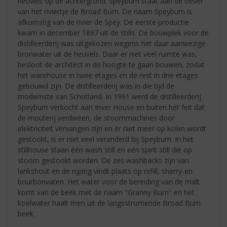
heuvels op de achtergrond. Speyburn staat aan de oever
van het riviertje de Broad Burn. De naam Speyburn is
afkomstig van de rivier de Spey. De eerste productie
kwam in december 1897 uit de stills. De bouwplek voor de
distilleerderij was uitgekozen wegens het daar aanwezige
bronwater uit de heuvels. Daar er niet veel ruimte was,
besloot de architect in de hoogte te gaan bouwen, zodat
het warehouse in twee etages en de rest in drie etages
gebouwd zijn. De distilleerderij was in die tijd de
modernste van Schotland. In 1991 werd de distilleerderij
Speyburn verkocht aan Inver House en buiten het feit dat
de mouterij verdween, de stoommachines door
elektriciteit vervangen zijn en er niet meer op kolen wordt
gestookt, is er niet veel veranderd bij Speyburn. In het
stillhouse staan één wash still en eén spirit still die op
stoom gestookt worden. De zes washbacks zijn van
larikshout en de rijping vindt plaats op refill, sherry-en
bourbonvaten. Het water voor de bereiding van de malt
komt van de beek met de naam "Granny Burn" en het
koelwater haalt men uit de langsstromende Broad Burn
beek.