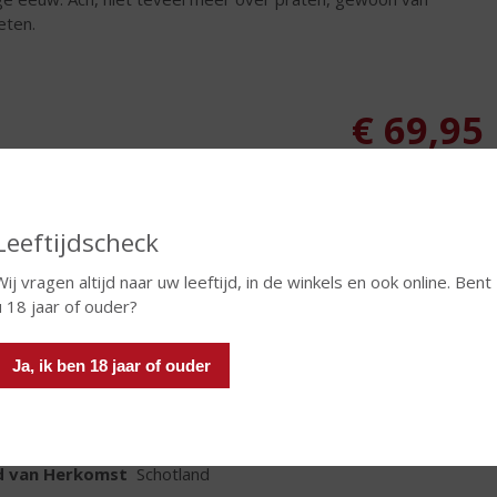
eten.
€
69,95
Fles
Leeftijdscheck
Wij vragen altijd naar uw leeftijd, in de winkels en ook online. Bent
u 18 jaar of ouder?
In winkelmand
Ja, ik ben 18 jaar of ouder
TIKETINFORMATIE
d van Herkomst
Schotland