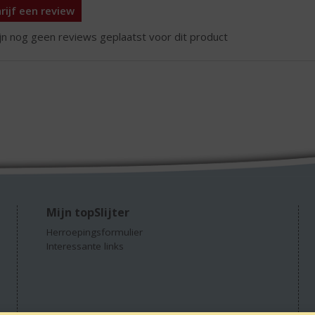
rijf een review
ijn nog geen reviews geplaatst voor dit product
Mijn topSlijter
Herroepingsformulier
Interessante links