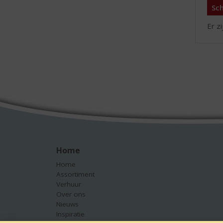
Sch
Er z
Home
Home
Assortiment
Verhuur
Over ons
Nieuws
Inspiratie