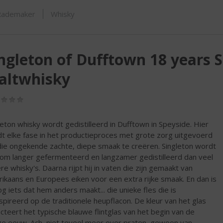
ORTIMENT
Rademaker
Whisky
ngleton of Dufftown 18 years S
altwhisky
(0,0
/
5)
leton whisky wordt gedistilleerd in Dufftown in Speyside. Hier
t elke fase in het productieproces met grote zorg uitgevoerd
ie ongekende zachte, diepe smaak te creëren. Singleton wordt
om langer gefermenteerd en langzamer gedistilleerd dan veel
re whisky's. Daarna rijpt hij in vaten die zijn gemaakt van
ikaans en Europees eiken voor een extra rijke smaak. En dan is
og iets dat hem anders maakt... die unieke fles die is
spireerd op de traditionele heupflacon. De kleur van het glas
ecteert het typische blauwe flintglas van het begin van de
ge eeuw. Ach, niet teveel meer over praten, gewoon van