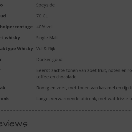
io
Speyside
oud
70 CL
oholpercentage
40% vol
rt whisky
Single Malt
aktype Whisky
Vol & Rijk
r
Donker goud
r
Eeerst zachte tonen van zoet fruit, noten en rok
toffee en chocolade.
ak
Romig en zoet, met tonen van karamel en rijp fr
ronk
Lange, verwarmende afdronk, met wat frisse t
eviews