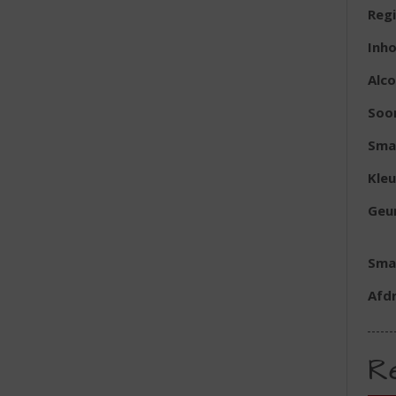
Reg
Inh
Alc
Soo
Sma
Kleu
Geu
Sma
Afd
R