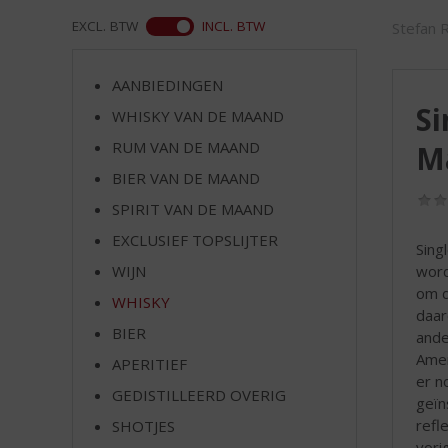
d
S
ASS
EXCL. BTW
INCL. BTW
Stefan 
p
r
AANBIEDINGEN
i
Si
n
WHISKY VAN DE MAAND
g
RUM VAN DE MAAND
M
n
BIER VAN DE MAAND
a
a
SPIRIT VAN DE MAAND
r
EXCLUSIEF TOPSLIJTER
d
Sing
e
word
WIJN
n
om d
WHISKY
a
daar
v
BIER
ande
i
Amer
APERITIEF
g
er n
GEDISTILLEERD OVERIG
a
geïn
t
refl
SHOTJES
i
vori