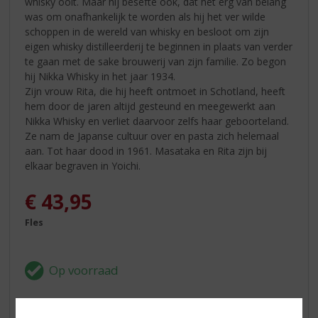
whisky ooit. Maar hij besefte ook, dat het erg van belang
was om onafhankelijk te worden als hij het ver wilde
schoppen in de wereld van whisky en besloot om zijn
eigen whisky distilleerderij te beginnen in plaats van verder
te gaan met de sake brouwerij van zijn familie. Zo begon
hij Nikka Whisky in het jaar 1934.
Zijn vrouw Rita, die hij heeft ontmoet in Schotland, heeft
hem door de jaren altijd gesteund en meegewerkt aan
Nikka Whisky en verliet daarvoor zelfs haar geboorteland.
Ze nam de Japanse cultuur over en pasta zich helemaal
aan. Tot haar dood in 1961. Masataka en Rita zijn bij
elkaar begraven in Yoichi.
€
43,95
Fles