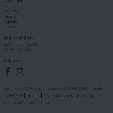
Assortiment
Verhuur
Over ons
Nieuws
Inspiratie
Contact
Mijn topSlijter
Herroepingsformulier
Interessante links
Volg ons
F
I
a
n
Designed by YOOKY smart concepts
GEEN 18 GEEN alcohol
c
s
IDIN/ITSME
sitemap
Privacy Statement
Disclaimer
Verantwoord alcoholgebruik
e
t