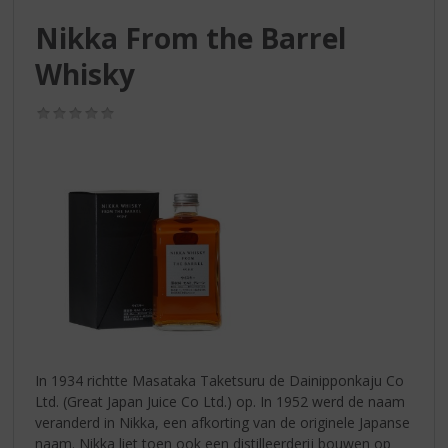
S
p
Nikka From the Barrel
r
Whisky
i
n
g
(0,0
/
n
5)
a
a
r
d
e
n
a
v
i
g
a
In 1934 richtte Masataka Taketsuru de Dainipponkaju Co
t
Ltd. (Great Japan Juice Co Ltd.) op. In 1952 werd de naam
i
veranderd in Nikka, een afkorting van de originele Japanse
e
naam. Nikka liet toen ook een distilleerderij bouwen op