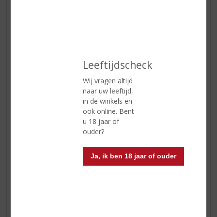
In winkelmand
ETIKETINFORMATIE
Leeftijdscheck
Land van Herkomst
Japan
Wij vragen altijd
Inhoud
70 CL
naar uw leeftijd,
Alcoholpercentage
51.4% vol
in de winkels en
ook online. Bent
Soort whisky
Blended
u 18 jaar of
ouder?
Smaaktype Whisky
Vol & Rijk
Kleur
Goud
Ja, ik ben 18 jaar of ouder
Geur
Bloemig, fruitig met een zweem
van sinaasappelschil en abrikozen
en kruidig.
Smaak
Stevig, kruidig en tonen van het
eiken hout, daarna ontwikkelen