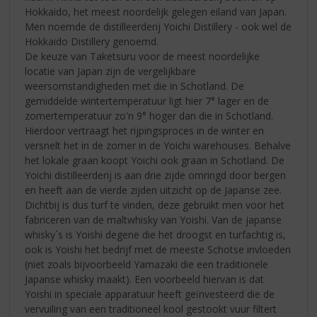
Hokkaido, het meest noordelijk gelegen eiland van Japan.
Men noemde de distilleerderij Yoichi Distillery - ook wel de
Hokkaido Distillery genoemd.
De keuze van Taketsuru voor de meest noordelijke
locatie van Japan zijn de vergelijkbare
weersomstandigheden met die in Schotland. De
gemiddelde wintertemperatuur ligt hier 7° lager en de
zomertemperatuur zo'n 9° hoger dan die in Schotland.
Hierdoor vertraagt het rijpingsproces in de winter en
versnelt het in de zomer in de Yoichi warehouses. Behalve
het lokale graan koopt Yoichi ook graan in Schotland. De
Yoichi distilleerderij is aan drie zijde omringd door bergen
en heeft aan de vierde zijden uitzicht op de Japanse zee.
Dichtbij is dus turf te vinden, deze gebruikt men voor het
fabriceren van de maltwhisky van Yoishi. Van de japanse
whisky´s is Yoishi degene die het droogst en turfachtig is,
ook is Yoishi het bedrijf met de meeste Schotse invloeden
(niet zoals bijvoorbeeld Yamazaki die een traditionele
Japanse whisky maakt). Een voorbeeld hiervan is dat
Yoishi in speciale apparatuur heeft geïnvesteerd die de
vervuiling van een traditioneel kool gestookt vuur filtert