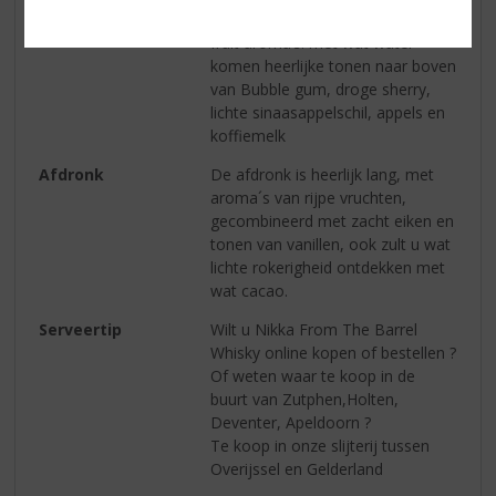
zich rijpe en gekarameliseerde
fruit aroma’s. met wat water
komen heerlijke tonen naar boven
van Bubble gum, droge sherry,
lichte sinaasappelschil, appels en
koffiemelk
Afdronk
De afdronk is heerlijk lang, met
aroma´s van rijpe vruchten,
gecombineerd met zacht eiken en
tonen van vanillen, ook zult u wat
lichte rokerigheid ontdekken met
wat cacao.
Serveertip
Wilt u Nikka From The Barrel
Whisky online kopen of bestellen ?
Of weten waar te koop in de
buurt van Zutphen,Holten,
Deventer, Apeldoorn ?
Te koop in onze slijterij tussen
Overijssel en Gelderland