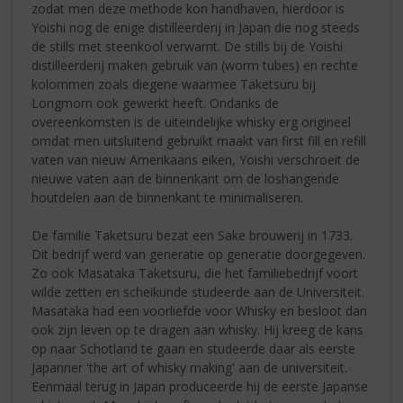
zodat men deze methode kon handhaven, hierdoor is
Yoishi nog de enige distilleerderij in Japan die nog steeds
de stills met steenkool verwamt. De stills bij de Yoishi
distilleerderij maken gebruik van (worm tubes) en rechte
kolommen zoals diegene waarmee Taketsuru bij
Longmorn ook gewerkt heeft. Ondanks de
overeenkomsten is de uiteindelijke whisky erg origineel
omdat men uitsluitend gebruikt maakt van first fill en refill
vaten van nieuw Amerikaans eiken, Yoishi verschroeit de
nieuwe vaten aan de binnenkant om de loshangende
houtdelen aan de binnenkant te minimaliseren.
De familie Taketsuru bezat een Sake brouwerij in 1733.
Dit bedrijf werd van generatie op generatie doorgegeven.
Zo ook Masataka Taketsuru, die het familiebedrijf voort
wilde zetten en scheikunde studeerde aan de Universiteit.
Masataka had een voorliefde voor Whisky en besloot dan
ook zijn leven op te dragen aan whisky. Hij kreeg de kans
op naar Schotland te gaan en studeerde daar als eerste
Japanner 'the art of whisky making' aan de universiteit.
Eenmaal terug in Japan produceerde hij de eerste Japanse