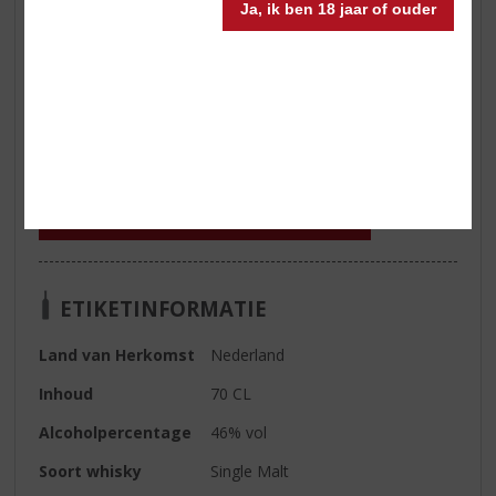
Ja, ik ben 18 jaar of ouder
€
38,95
Fles
In winkelmand
ETIKETINFORMATIE
Land van Herkomst
Nederland
Inhoud
70 CL
Alcoholpercentage
46% vol
Soort whisky
Single Malt