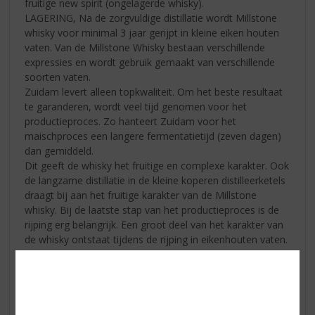
fruitige new spirit (ongelagerde whisky).
LAGERING, Na de zorgvuldige distillatie wordt Millstone
whisky voor minimal 3 jaar gerijpt in kleine eiken houten
vaten. Van de Millstone Whisky bestaan verschillende
expressies en wordt gebruik gemaakt van verschillende
soorten vaten.
Zuidam levert alleen topkwaliteit. Om het beste resultaat
te garanderen, wordt veel tijd genomen voor het
productieproces. Zo hanteert Zuidam voor het
maischproces een langere fermentatietijd (zeven dagen)
dan gemiddeld.
Dit geeft de whisky het fruitige en complexe karakter. Ook
de langzame distillatie in de kleine koperen distilleerketels
draagt bij aan het fruitige karakter van de Millstone
whisky. Bij de laatste stap van het productieproces is de
rijping erg belangrijk. Een groot deel van het karakter van
de whisky ontstaat tijdens de rijping in eikenhouten vaten.
Er worden verschillende, zorgvuldig uitgezochte vaten
gebruikt om verschillende karakters mee te geven aan de
whisky's. Door het warme en droge klimaat in het
lagerhuis verdampt er gemiddeld 4 tot 6% whisky per jaar
uit de vaten. Dat is bijna 125 liter per dag. Deze