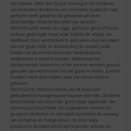
van Zuidam. Meer dan 50 jaar ervaring in het distilleren
van exclusieve dranken en een constante zoektocht naar
perfectie heeft geleid tot de geboorte van deze
uitzonderlijke Nederlandse Millstone whisky’s.
WINDMOLENS malen de rogge, gemoute gerst of boven
turfvuur gedroogde mout waar Zuidam de whisky van
distilleerd. Door windmolens te gebruiken voor het malen
van het graan helpt de distilleerderij de eeuwen oude
traditie van de wereld beroemde Nederlandsche
windmolens in stand te houden. Nederlandsche
distilleerderijen hebben tot in het recente verleden gebruik
gemaakt van windmolens om het graan te malen. Zuidam
Distillers heeft deze traditie weer een nieuw leven in
geblazen.
DISTILLATIE, Millstone Whisky wordt twee keer
gedistilleerd in handgemaakte koperen pot stills. De kleine
ketels hebben een bijzonder groot koper oppervlak. Het
extra kopercontact helpt om ongewenste smaken en
geuren te elimineren en stimuleert bovendien de vorming
van complexe en fruitige esters. Op deze wijze
produceren de kleine ketels een bijzonder delicate en