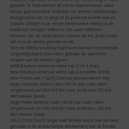
gewerkt. In 1996 werden de eerste experimentele vaten
whisky geproduceerd. Sindsdien zijn diverse verbeteringen
doorgevoerd, net zo lang tot de perfectie bereikt was en
Zuidam Distillers haar eerste Nederlandse whisky op de
markt kon brengen: Millstone. De naam Millstone
refereert aan de Nederlandse molens die het graan malen
dat voor de whisky gebruikt wordt.
Voor de Millstone whisky Expressies worden verschillende,
zorgvuldig uitgezochte vaten gebruikt die specifieke
smaken aan de whisky's geven:
Refill Bourbon American white oak (3 of 4 char);
New Bourbon American white oak (24 months Dried);
New French oak (Type?) Quercus petraea (winter eik);
Virgin Olorosso Sherry Casks (40/50 jaar oude vaten
omgebouwd van 500-600 liter naar small buts 250 liter.
Met nieuwe Heads;
Virgin Pedro Ximinez Casks (40/50 jaar oude vaten
omgebouwd van 500-600 liter naar small buts 250 liter.
Met nieuwe Heads.
MILLSTONE Dutch Single Malt Whisky wordt met de hand
gemaakt in de ambachtelijke distilleerderij van de familie