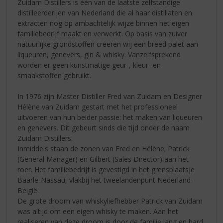
Zuidam Distillers is één van de laatste zelfstandige
distilleerderijen van Nederland die al haar distillaten en
extracten nog op ambachtelijk wijze binnen het eigen
familiebedrijf maakt en verwerkt. Op basis van zuiver
natuurlijke grondstoffen creëren wij een breed palet aan
liqueuren, genevers, gin & whisky. Vanzelfsprekend
worden er geen kunstmatige geur-, kleur- en
smaakstoffen gebruikt.
In 1976 zijn Master Distiller Fred van Zuidam en Designer
Hélène van Zuidam gestart met het professioneel
uitvoeren van hun beider passie: het maken van liqueuren
en genevers. Dit gebeurt sinds die tijd onder de naam
Zuidam Distillers.
Inmiddels staan de zonen van Fred en Hélène; Patrick
(General Manager) en Gilbert (Sales Director) aan het
roer. Het familiebedrijf is gevestigd in het grensplaatsje
Baarle-Nassau, vlakbij het tweelandenpunt Nederland-
België.
De grote droom van whiskyliefhebber Patrick van Zuidam
was altijd om een eigen whisky te maken. Aan het
realiseren van deze droom is door de familie lang en hard