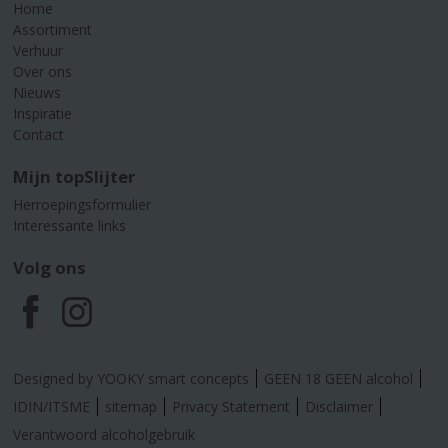
Home
Assortiment
Verhuur
Over ons
Nieuws
Inspiratie
Contact
Mijn topSlijter
Herroepingsformulier
Interessante links
Volg ons
F
I
a
n
Designed by YOOKY smart concepts
GEEN 18 GEEN alcohol
c
s
IDIN/ITSME
sitemap
Privacy Statement
Disclaimer
Verantwoord alcoholgebruik