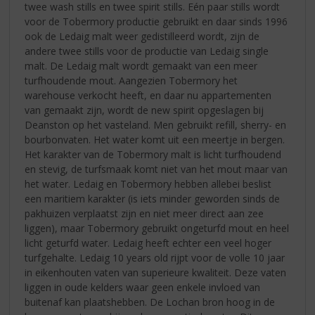
twee wash stills en twee spirit stills. Eén paar stills wordt
voor de Tobermory productie gebruikt en daar sinds 1996
ook de Ledaig malt weer gedistilleerd wordt, zijn de
andere twee stills voor de productie van Ledaig single
malt. De Ledaig malt wordt gemaakt van een meer
turfhoudende mout. Aangezien Tobermory het
warehouse verkocht heeft, en daar nu appartementen
van gemaakt zijn, wordt de new spirit opgeslagen bij
Deanston op het vasteland. Men gebruikt refill, sherry- en
bourbonvaten. Het water komt uit een meertje in bergen.
Het karakter van de Tobermory malt is licht turfhoudend
en stevig, de turfsmaak komt niet van het mout maar van
het water. Ledaig en Tobermory hebben allebei beslist
een maritiem karakter (is iets minder geworden sinds de
pakhuizen verplaatst zijn en niet meer direct aan zee
liggen), maar Tobermory gebruikt ongeturfd mout en heel
licht geturfd water. Ledaig heeft echter een veel hoger
turfgehalte. Ledaig 10 years old rijpt voor de volle 10 jaar
in eikenhouten vaten van superieure kwaliteit. Deze vaten
liggen in oude kelders waar geen enkele invloed van
buitenaf kan plaatshebben. De Lochan bron hoog in de