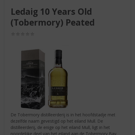
S
p
Ledaig 10 Years Old
r
(Tobermory) Peated
i
n
g
(0,0
/
n
5)
a
a
r
d
e
n
a
v
i
g
a
De Tobermory distilleerderij is in het hoofdstadje met
t
dezelfde naam gevestigd op het eiland Mull. De
i
distilleerderij, de enige op het eiland Mull, ligt in het
e
noordelijke deel van het eiland aan de Tobermory Bay.