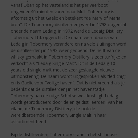
Vanaf Oban op het vasteland is het per veerboot
ongeveer 40 minuten varen naar Mull. Tobermory is
afkomstig uit het Gaelic en betekent "de Mary of Maria
bron". De Tobermory distilleerderij werd in 1798 opgericht
onder de naam Ledaig. In 1972 werd de Ledaig Distillery
Tobermory Ltd. opgericht. De naam werd daarna van
Ledaig in Tobermory veranderd en na vele sluitingen werd
de distilleerderij in 1993 weer geopend. De helft van de
whisky gemaakt in Tobermory Distillery is zeer turfrijke en
verkocht als "Ledaig Single Malt". Dit is de Ledaig 10
years old single malt met de zeer geslaagde nieuwe
uitmonstering. De naam wordt uitgesproken als "led-chig"
en is Gaelic voor "veilige haven". Dat is niet vreemd als je
bedenkt dat de distilleerderij in het havenstadje
Tobermory aan de ruige Schotse westkust ligt. Ledaig
wordt geproduceerd door de enige distilleerderij van het
eiland, de Tobermory Distillery, die ook de
wereldberoemde Tobermory Single Malt in haar
assortiment heeft.
Bij de distilleerderij Tobermory staan in het stillhouse