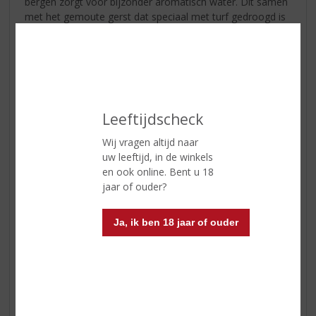
bergen zorgt voor bijzonder aromatisch water. Dit samen
met het gemoute gerst dat speciaal met turf gedroogd is
en de 43% alcoholgraad zorgt voor een rokerige, hele
geslaagde wonderfully peated single malt whisky.
€
49,95
Fles
Leeftijdscheck
Wij vragen altijd naar
uw leeftijd, in de winkels
en ook online. Bent u 18
jaar of ouder?
In winkelmand
Ja, ik ben 18 jaar of ouder
ETIKETINFORMATIE
Land van Herkomst
Schotland