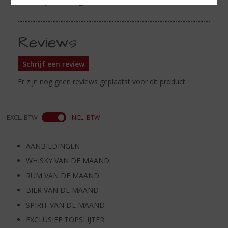
Alcoholpercentage
46% vol
Reviews
Schrijf een review
Er zijn nog geen reviews geplaatst voor dit product
EXCL. BTW
INCL. BTW
AANBIEDINGEN
WHISKY VAN DE MAAND
RUM VAN DE MAAND
BIER VAN DE MAAND
SPIRIT VAN DE MAAND
EXCLUSIEF TOPSLIJTER