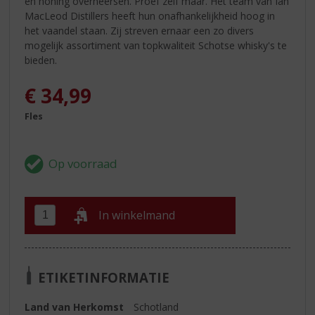
en honing overheersen. Proef zelf maar. Het team van Ian
MacLeod Distillers heeft hun onafhankelijkheid hoog in
het vaandel staan. Zij streven ernaar een zo divers
mogelijk assortiment van topkwaliteit Schotse whisky's te
bieden.
€
34,99
Fles
In winkelmand
ETIKETINFORMATIE
Land van Herkomst
Schotland