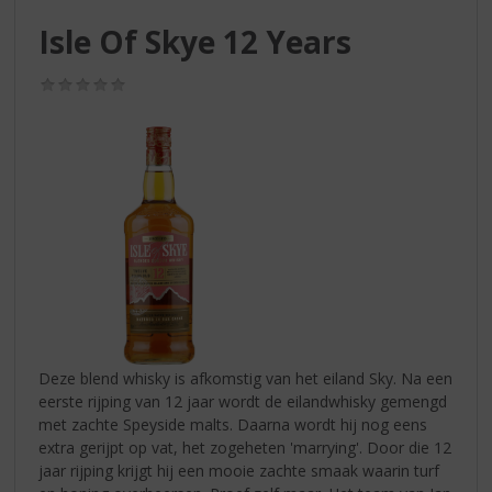
S
p
Isle Of Skye 12 Years
r
i
(0,0
n
/
g
5)
n
a
a
r
d
e
n
a
v
i
g
Deze blend whisky is afkomstig van het eiland Sky. Na een
a
eerste rijping van 12 jaar wordt de eilandwhisky gemengd
t
met zachte Speyside malts. Daarna wordt hij nog eens
i
extra gerijpt op vat, het zogeheten 'marrying'. Door die 12
e
jaar rijping krijgt hij een mooie zachte smaak waarin turf