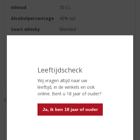
Inhoud
70 CL
Alcoholpercentage
40% vol
Soort whisky
Blended
Reviews
Schrijf een review
Leeftijdscheck
Er zijn nog geen reviews geplaatst voor dit product
Wij vragen altijd naar uw
leeftijd, in de winkels en ook
online. Bent u 18 jaar of ouder?
EXCL. BTW
INCL. BTW
Ja, ik ben 18 jaar of ouder
AANBIEDINGEN
WHISKY VAN DE MAAND
RUM VAN DE MAAND